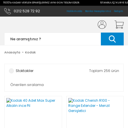
LE 16:00'a KADAR VERİLEN SİPARİŞLERİNİZ AYNI GÜN TESLİM EDİLİR.
İSTANBUL İÇİ KURYE İLE
0212 528 72 92
Hakkımızda
Banka Hesaplarımız
İletişim
Anasayfa
Kodak
Stoktakiler
Toplam 256 ürün