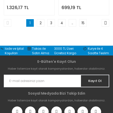
1.326,17 TL
699,19 TL
1
2
3
4
..
15
İade ve İptal
Takas ile
3000 TL Üzeri
Kurye ile 4
Koşulları
Satın Alma
Ücretsiz Kargo
Saatte Teslim
E-Bülten'e Kayıt Olun
Haber listemize kayıt olarak kampanyalardan, haberdar olabilirsiniz.
Kayıt Ol
Sosyal Medyada Bizi Takip Edin
Haber listemize kayıt olarak kampanyalardan, haberdar olabilirsiniz.