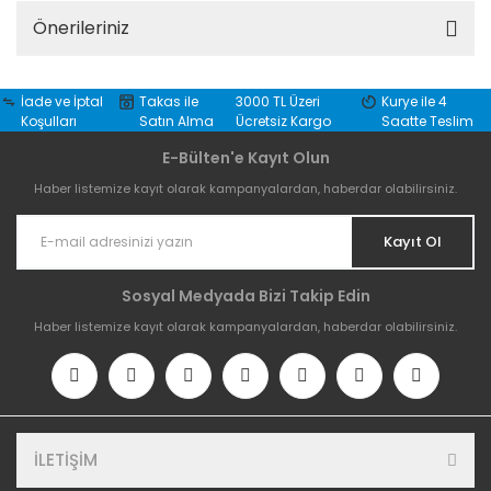
Önerileriniz
İade ve İptal
Takas ile
3000 TL Üzeri
Kurye ile 4
Koşulları
Satın Alma
Ücretsiz Kargo
Saatte Teslim
E-Bülten'e Kayıt Olun
Haber listemize kayıt olarak kampanyalardan, haberdar olabilirsiniz.
Kayıt Ol
Sosyal Medyada Bizi Takip Edin
Haber listemize kayıt olarak kampanyalardan, haberdar olabilirsiniz.
İLETİŞİM