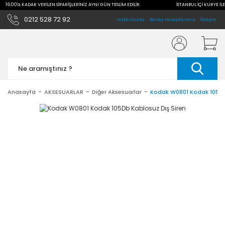
LE 16:00'a KADAR VERİLEN SİPARİŞLERİNİZ AYNI GÜN TESLİM EDİLİR.
İSTANBUL İÇİ KURYE İLE
0212 528 72 92
Hakkımızda
Banka Hesaplarımız
İletişim
Anasayfa
AKSESUARLAR
Diğer Aksesuarlar
Kodak W0801 Kodak 105Db 