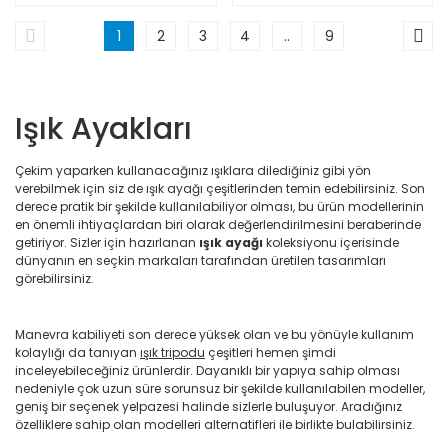
1
2
3
4
..
9
Işık Ayakları
Çekim yaparken kullanacağınız ışıklara dilediğiniz gibi yön
verebilmek için siz de ışık ayağı çeşitlerinden temin edebilirsiniz. Son
derece pratik bir şekilde kullanılabiliyor olması, bu ürün modellerinin
en önemli ihtiyaçlardan biri olarak değerlendirilmesini beraberinde
getiriyor. Sizler için hazırlanan
ışık ayağı
koleksiyonu içerisinde
dünyanın en seçkin markaları tarafından üretilen tasarımları
görebilirsiniz.
Manevra kabiliyeti son derece yüksek olan ve bu yönüyle kullanım
kolaylığı da tanıyan
ışık tripodu
çeşitleri hemen şimdi
inceleyebileceğiniz ürünlerdir. Dayanıklı bir yapıya sahip olması
nedeniyle çok uzun süre sorunsuz bir şekilde kullanılabilen modeller,
geniş bir seçenek yelpazesi halinde sizlerle buluşuyor. Aradığınız
özelliklere sahip olan modelleri alternatifleri ile birlikte bulabilirsiniz.