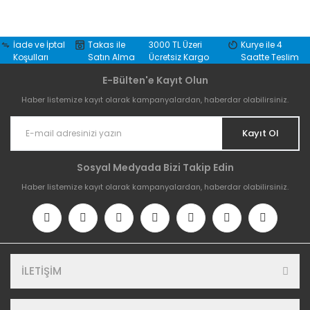
İade ve İptal
Takas ile
3000 TL Üzeri
Kurye ile 4
Koşulları
Satın Alma
Ücretsiz Kargo
Saatte Teslim
E-Bülten'e Kayıt Olun
Haber listemize kayıt olarak kampanyalardan, haberdar olabilirsiniz.
Kayıt Ol
Sosyal Medyada Bizi Takip Edin
Haber listemize kayıt olarak kampanyalardan, haberdar olabilirsiniz.
İLETİŞİM