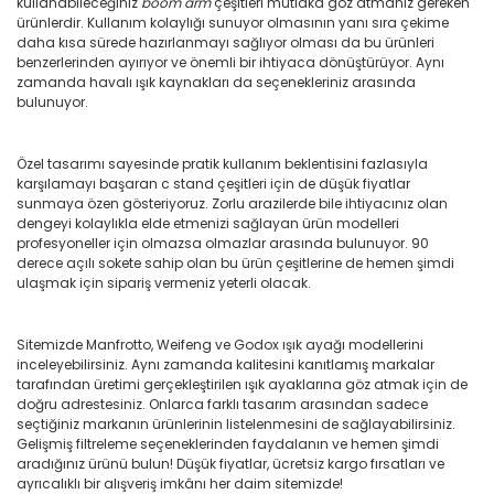
kullanabileceğiniz
boom arm
çeşitleri mutlaka göz atmanız gereken
ürünlerdir. Kullanım kolaylığı sunuyor olmasının yanı sıra çekime
daha kısa sürede hazırlanmayı sağlıyor olması da bu ürünleri
benzerlerinden ayırıyor ve önemli bir ihtiyaca dönüştürüyor. Aynı
zamanda havalı ışık kaynakları da seçenekleriniz arasında
bulunuyor.
Özel tasarımı sayesinde pratik kullanım beklentisini fazlasıyla
karşılamayı başaran c stand çeşitleri için de düşük fiyatlar
sunmaya özen gösteriyoruz. Zorlu arazilerde bile ihtiyacınız olan
dengeyi kolaylıkla elde etmenizi sağlayan ürün modelleri
profesyoneller için olmazsa olmazlar arasında bulunuyor. 90
derece açılı sokete sahip olan bu ürün çeşitlerine de hemen şimdi
ulaşmak için sipariş vermeniz yeterli olacak.
Sitemizde Manfrotto, Weifeng ve Godox ışık ayağı modellerini
inceleyebilirsiniz. Aynı zamanda kalitesini kanıtlamış markalar
tarafından üretimi gerçekleştirilen ışık ayaklarına göz atmak için de
doğru adrestesiniz. Onlarca farklı tasarım arasından sadece
seçtiğiniz markanın ürünlerinin listelenmesini de sağlayabilirsiniz.
Gelişmiş filtreleme seçeneklerinden faydalanın ve hemen şimdi
aradığınız ürünü bulun! Düşük fiyatlar, ücretsiz kargo fırsatları ve
ayrıcalıklı bir alışveriş imkânı her daim sitemizde!