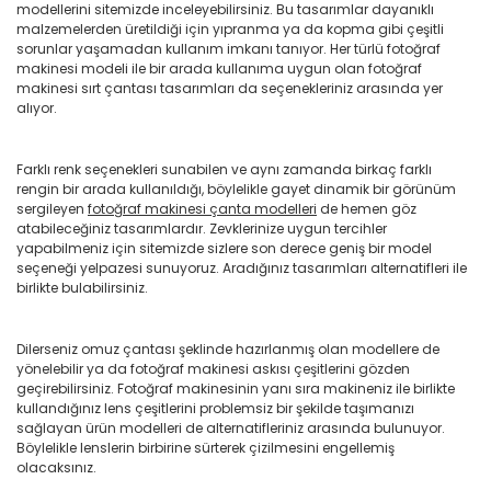
modellerini sitemizde inceleyebilirsiniz. Bu tasarımlar dayanıklı
malzemelerden üretildiği için yıpranma ya da kopma gibi çeşitli
sorunlar yaşamadan kullanım imkanı tanıyor. Her türlü fotoğraf
makinesi modeli ile bir arada kullanıma uygun olan fotoğraf
makinesi sırt çantası tasarımları da seçenekleriniz arasında yer
alıyor.
Farklı renk seçenekleri sunabilen ve aynı zamanda birkaç farklı
rengin bir arada kullanıldığı, böylelikle gayet dinamik bir görünüm
sergileyen
fotoğraf makinesi çanta modelleri
de hemen göz
atabileceğiniz tasarımlardır. Zevklerinize uygun tercihler
yapabilmeniz için sitemizde sizlere son derece geniş bir model
seçeneği yelpazesi sunuyoruz. Aradığınız tasarımları alternatifleri ile
birlikte bulabilirsiniz.
Dilerseniz omuz çantası şeklinde hazırlanmış olan modellere de
yönelebilir ya da fotoğraf makinesi askısı çeşitlerini gözden
geçirebilirsiniz. Fotoğraf makinesinin yanı sıra makineniz ile birlikte
kullandığınız lens çeşitlerini problemsiz bir şekilde taşımanızı
sağlayan ürün modelleri de alternatifleriniz arasında bulunuyor.
Böylelikle lenslerin birbirine sürterek çizilmesini engellemiş
olacaksınız.