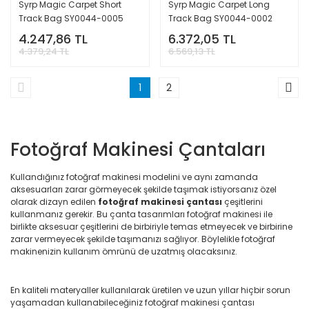
Syrp Magic Carpet Short
Syrp Magic Carpet Long
Track Bag SY0044-0005
Track Bag SY0044-0002
4.247,86 TL
6.372,05 TL
4.379,24 TL
6.569,13 TL
1
2
Fotoğraf Makinesi Çantaları
Kullandığınız fotoğraf makinesi modelini ve aynı zamanda
aksesuarları zarar görmeyecek şekilde taşımak istiyorsanız özel
olarak dizayn edilen
fotoğraf makinesi çantası
çeşitlerini
kullanmanız gerekir. Bu çanta tasarımları fotoğraf makinesi ile
birlikte aksesuar çeşitlerini de birbiriyle temas etmeyecek ve birbirine
zarar vermeyecek şekilde taşımanızı sağlıyor. Böylelikle fotoğraf
makinenizin kullanım ömrünü de uzatmış olacaksınız.
En kaliteli materyaller kullanılarak üretilen ve uzun yıllar hiçbir sorun
yaşamadan kullanabileceğiniz fotoğraf makinesi çantası