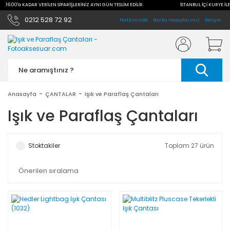
LE 16:00'a KADAR VERİLEN SİPARİŞLERİNİZ AYNI GÜN TESLİM EDİLİR.
İSTANBUL İÇİ KURYE İLE
0212 528 72 92
Hakkımızda
Banka Hesaplarımız
İletişim
Anasayfa
ÇANTALAR
Işık ve Paraflaş Çantaları
Işık ve Paraflaş Çantaları
Stoktakiler
Toplam 27 ürün