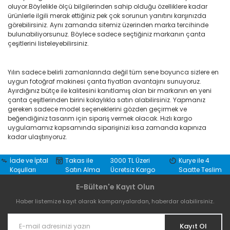
oluyor.Böylelikle ölçü bilgilerinden sahip olduğu özelliklere kadar
ürünlerle ilgili merak ettiğiniz pek çok sorunun yanıtını karşınızda
görebilirsiniz. Aynı zamanda sitemiz üzerinden marka tercihinde
bulunabiliyorsunuz. Böylece sadece seçtiğiniz markanın çanta
çeşitlerini listeleyebilirsiniz.
Yılın sadece belirli zamanlarında değil tüm sene boyunca sizlere en
uygun fotoğraf makinesi çanta fiyatları avantajını sunuyoruz.
Ayırdığınız bütçe ile kalitesini kanıtlamış olan bir markanın en yeni
çanta çeşitlerinden birini kolaylıkla satın alabilirsiniz. Yapmanız
gereken sadece model seçeneklerini gözden geçirmek ve
beğendiğiniz tasarım için sipariş vermek olacak. Hızlı kargo
uygulamamız kapsamında siparişinizi kısa zamanda kapınıza
kadar ulaştırıyoruz.
İade ve İptal
Takas ile
3000 TL Üzeri
Kurye ile 4
Koşulları
Satın Alma
Ücretsiz Kargo
Saatte Teslim
E-Bülten'e Kayıt Olun
Haber listemize kayıt olarak kampanyalardan, haberdar olabilirsiniz.
Kayıt Ol