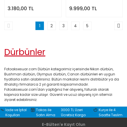
3.180,00 TL
9.999,00 TL
1
2
3
4
5
Dürbünler
Fotoaksesuar.com Dürbün kategorimiz içerisinde Nikon dürbün,
Bushman dürbün, Olympus dürbün, Canon dürbünleri en uygun
fiyatlarla satın alabilirsiniz. Bütün markalar resmi distribütör ya da
ithalatçı firmalarca 2 yıl garanti kapsamındadır.
Fotoaksesuar.com'dan yaptığınız her alışveriş, faturalı olarak
kapınıza kadar size ulaşır. Güvenli ve ucuz alışveriş için sitemizi
ziyaret edebilirsiniz.
İade ve İptal
Takas ile
3000 TL Üzeri
Kurye ile 4
Koşulları
Satın Alma
Ücretsiz Kargo
Saatte Teslim
E-Bülten'e Kayıt Olun