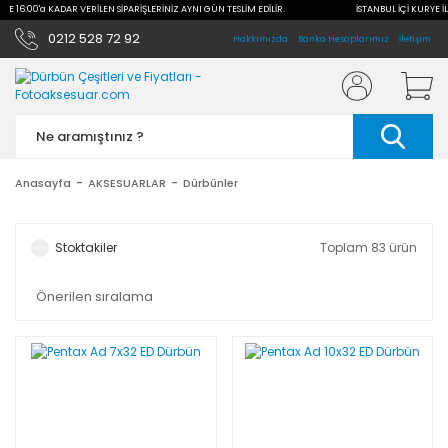
İLE 16:00'a KADAR VERİLEN SİPARİŞLERİNİZ AYNI GÜN TESLİM EDİLİR.
İSTANBUL İÇİ KURYE İL
0212 528 72 92
Hakkımızda
Banka Hesaplarımız
İletişim
Anasayfa
AKSESUARLAR
Dürbünler
Stoktakiler
Toplam 83 ürün