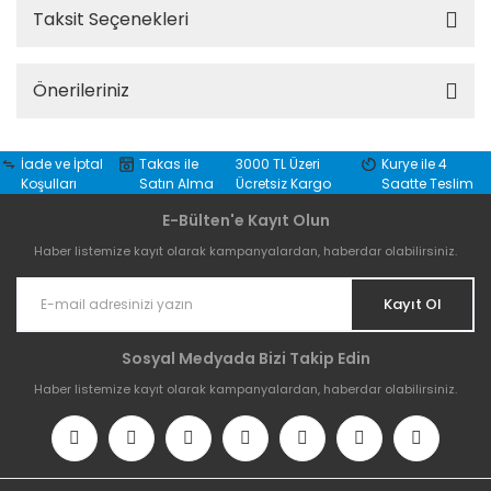
Taksit Seçenekleri
Önerileriniz
İade ve İptal
Takas ile
3000 TL Üzeri
Kurye ile 4
Koşulları
Satın Alma
Ücretsiz Kargo
Saatte Teslim
E-Bülten'e Kayıt Olun
Haber listemize kayıt olarak kampanyalardan, haberdar olabilirsiniz.
Kayıt Ol
Sosyal Medyada Bizi Takip Edin
Haber listemize kayıt olarak kampanyalardan, haberdar olabilirsiniz.