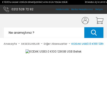
İLE 16:00'a KADAR VERİLEN SİPARİŞLERİNİZ AYNI GÜN TESLİM EDİLİR.
İSTANBUL İÇİ KURYE İL
0212 528 72 92
Hakkımızda
Banka Hesaplarımız
İletişim
Anasayfa
AKSESUARLAR
Diğer Aksesuarlar
KODAK USB3.0 K100 128GB 