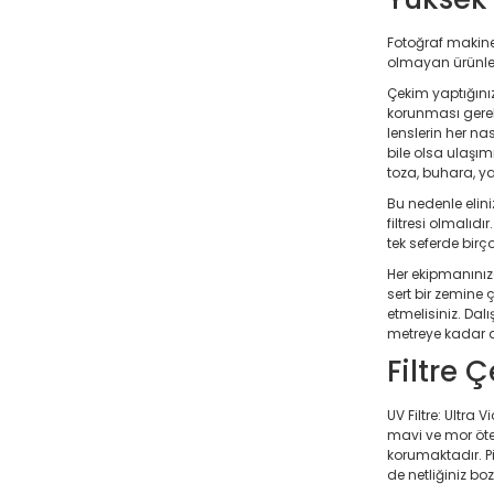
Fotoğraf makinel
olmayan ürünlere
Çekim yaptığını
korunması gerekm
lenslerin her nas
bile olsa ulaşı
toza, buhara, y
Bu nedenle elin
filtresi olmalıdı
tek seferde bir
Her ekipmanınız
sert bir zemine 
etmelisiniz. Dalı
metreye kadar der
Filtre 
UV Filtre: Ultra
mavi ve mor ötes
korumaktadır. P
de netliğiniz boz