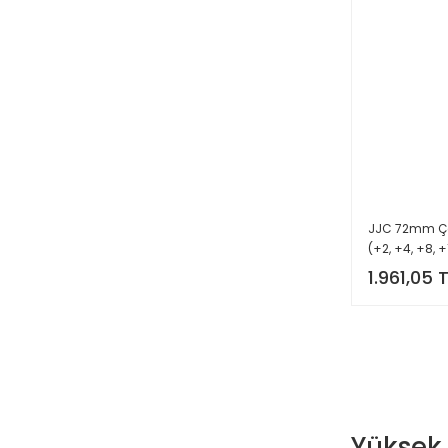
JJC 72mm Çan
(+2, +4, +8, +
1.961,05 
Yüksek 