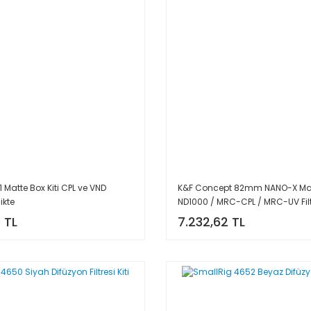
 Matte Box Kiti CPL ve VND
K&F Concept 82mm NANO-X Ma
likte
ND1000 / MRC-CPL / MRC-UV Filt
 TL
7.232,62 TL