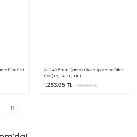
o Filtre Seti
JJC 40.5mm Çantalı Close Up Macro Filtre
Seti (+2, +4, +8, +10)
1.263,05 TL
1.329,53 TL
.com’da!