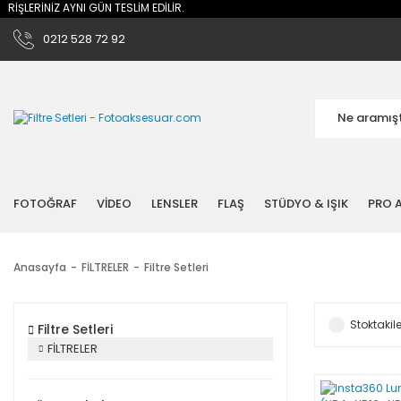
RİNİZ AYNI GÜN TESLİM EDİLİR.
0212 528 72 92
FOTOĞRAF
VİDEO
LENSLER
FLAŞ
STÜDYO & IŞIK
PRO A
Anasayfa
FİLTRELER
Filtre Setleri
Stoktakile
Filtre Setleri
FİLTRELER