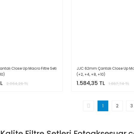
talı Close Up Macro Filtre Seti
JJC 62mm Çantalı Close Up Macr
10)
(+2, +4, +8, +10)
TL
1.584,35 TL
2.064,26 TL
1.667,74 TL
1
2
3
Kalite Filtre Setleri Fotoaksesuar