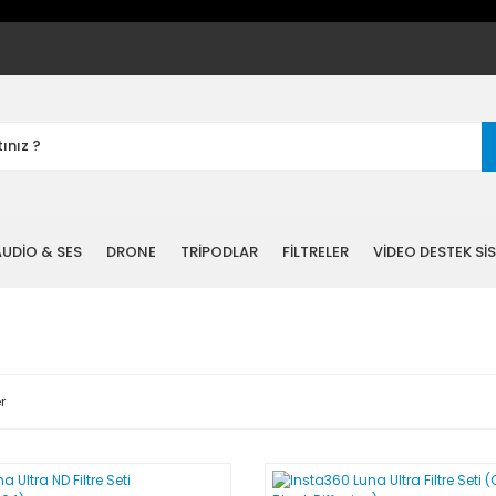
UDİO & SES
DRONE
TRİPODLAR
FİLTRELER
VİDEO DESTEK Sİ
r