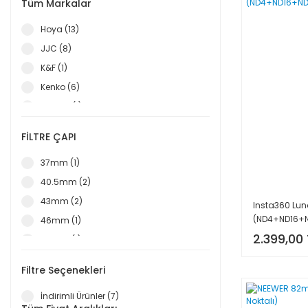
Tüm Markalar
Hoya (13)
JJC (8)
K&F (1)
Kenko (6)
Neewer (1)
PolarPro (2)
FİLTRE ÇAPI
SmallRig (7)
37mm (1)
Telesin (3)
40.5mm (2)
ULANZI (1)
43mm (2)
Insta360 Luna 
(ND4+ND16+
46mm (1)
2.399,00 
49mm (1)
52mm (2)
Filtre Seçenekleri
55mm (1)
İndirimli Ürünler (7)
58mm (1)