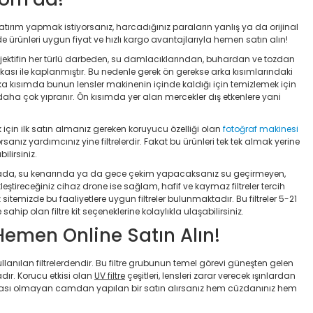
atırım yapmak istiyorsanız, harcadığınız paraların yanlış ya da orijinal
 ürünleri uygun fiyat ve hızlı kargo avantajlarıyla hemen satın alın!
ektifin her türlü darbeden, su damlacıklarından, buhardan ve tozdan
kası ile kaplanmıştır. Bu nedenle gerek ön gerekse arka kısımlarındaki
z. Arka kısımda bunun lensler makinenin içinde kaldığı için temizlemek için
aha çok yıpranır. Ön kısımda yer alan mercekler dış etkenlere yani
in ilk satın almanız gereken koruyucu özelliği olan
fotoğraf makinesi
rsanız yardımcınız yine filtrelerdir. Fakat bu ürünleri tek tek almak yerine
ilirsiniz.
doğada, su kenarında ya da gece çekim yapacaksanız su geçirmeyen,
leştireceğiniz cihaz drone ise sağlam, hafif ve kaymaz filtreler tercih
 sitemizde bu faaliyetlere uygun filtreler bulunmaktadır. Bu filtreler 5-21
ahip olan filtre kit seçeneklerine kolaylıkla ulaşabilirsiniz.
 Hemen Online Satın Alın!
ullanılan filtrelerdendir. Bu filtre grubunun temel görevi güneşten gelen
adır. Korucu etkisi olan
UV filtre
çeşitleri, lensleri zarar verecek ışınlardan
koruması olmayan camdan yapılan bir satın alırsanız hem cüzdanınız hem