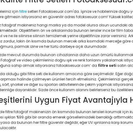
eriniz için
filtre
setleri Fotoaksesuar.com'da. İşinize ve hobilerinize doğru y
 gitmesin istiyorsanız en güvenilir adres fotoksesuar.com! Yüksek kalitede
z fotoğraf makineniz hangi marka ya da model olursa olsun ucundaki obj
ektedir. Objektiflerin ön ve arkalarında bulunan lensler ince bir film taba
ıl ve ne ile silinirse silinsin temizlemek yerine objektifinize zarar verirsini
mız zordur, lakin ön kısımda bulunan mercek arka kısımdaki merceğe göre d
ağmura, parmak izine ve her türlü darbeye açık durumdadır.
izde mevcut durumda bulunan cihazlarınızı daha uzun ömürlü kullanmak iç
r. Fotoğraf ve video çekimleriniz doğru ışık ve renk tonlarını yakalamak istiyo
çoğuna sahip olmak istiyorsanız fotoaksesuar.com’ da
filtre seti
satın alab
da olduğu gibi filtre seti de kullanım amacına göre seçilmelidir. Eğer 
çarpması halinde çizilmeyen ürünleri tercih etmelisiniz. Çekimlerinizi gerçek
ş, sörf, şnorkel ve diğer su sporları aktivitelerinde çekim yapmak istiyorsanız
inliğe dayanıklıdır. Sizde önce kullanım alanını belirlerseniz bu özelliklere s
Çeşitlerini Uygun Fiyat Avantajıyla
 Viole filtre fotoğraf makinenizin ön kısmında bulunan lensleri korumak için k
i ışıkları %99 gibi bir oranda emerek görsellerinizdeki berraklığı arttırmakt
iyasa da bulunan her filtre güvenilir değildir, eğer UV ışınlarına karşı 
ulacaktır.