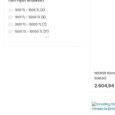
Tüm Fiyat Aralıkları
62mm (2)
1001 TL - 1500 TL (4)
67mm (2)
1501 TL - 3000 TL (9)
72mm (1)
3001 TL - 5000 TL (7)
77mm (1)
5001 TL - 10000 TL (17)
82mm (1)
10001 TL - 20000 TL (4)
NEEWER 82mm 3'
Noktalı)
2.604,94