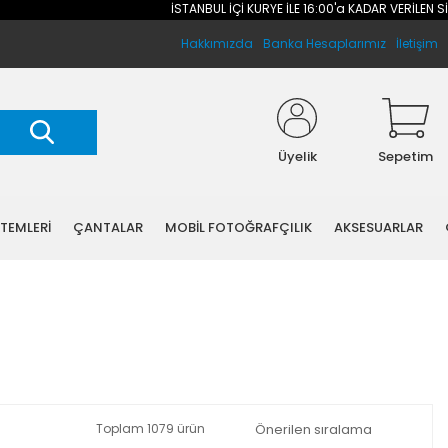
İSTANBUL İÇİ KURYE İLE 16:00'a KADAR VERİLEN SİPARİŞL
Hakkımızda
Banka Hesaplarımız
İletişim
Üyelik
Sepetim
STEMLERİ
ÇANTALAR
MOBİL FOTOĞRAFÇILIK
AKSESUARLAR
Toplam 1079 ürün