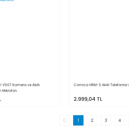
VS07 Kamera ve Akıllı
Comica HRM-S Akıllı Telefonlar 
in Mikrofon
L
2.999,04 TL
1
2
3
4