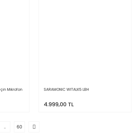
için Mikrofon
SARAMONIC WITALK5 LBH
4.999,00 TL
..
60