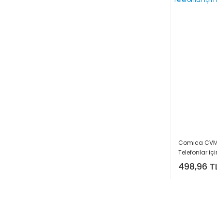
Comica CVM-
Telefonlar iç
498,96 T