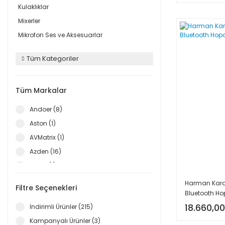
Kulaklıklar
Mixerler
Mikrofon Ses ve Aksesuarlar
Tüm Kategoriler
Tüm Markalar
Andoer (8)
Aston (1)
AVMatrix (1)
Azden (16)
Benro (1)
Bose (2)
Harman Kard
Filtre Seçenekleri
Bluetooth Ho
Boya (308)
18.660,00
İndirimli Ürünler (215)
Camten (4)
Kampanyalı Ürünler (3)
Canon (1)