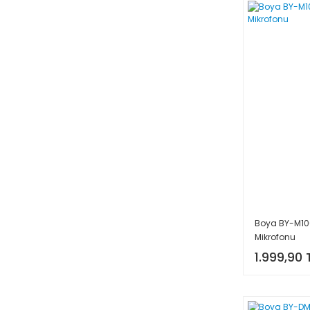
Telesin (1)
Tilta (1)
ULANZI (5)
Ulanzi (3)
YouPro (1)
Zeniko (2)
Zoom (27)
Boya BY-M10
Mikrofonu
1.999,90 