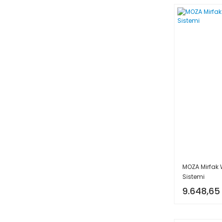
Nanlite (1)
Neewer (3)
Nikon (1)
OEM (4)
Olympus (3)
OM System (2)
Pdx Pro (7)
Rode (244)
Sanger (6)
Saramonic (138)
Sennheiser (17)
Shure (1)
MOZA Mirfak 
Sistemi
SmallRig (7)
9.648,65
Sony (6)
Sprolink (2)
Tascam (98)