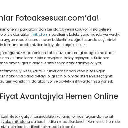
onlar Fotoaksesuar.com’da!
jinin önemli parçalarından biri olarak yerini koruyor. Hızla gelişen
nolojiyle donatılan
mikrofon
modellerine koleksiyonumuzda yer verdik.
ca uygun modeller arasından beklentiniz doğrultusunda seçiminizi
erin tamamına sitemizden kolaylıkla ulaşabilirsiniz.
da gördüğümüz mikrofonların kablosuz olanları ilgi odağı olmaktadır.
inen kullanıcılarımız için arayışlarını kolaylaştırıyoruz. Kullanım
ence amacı gibi alanlar ile size seçim hakkı tanımış oluyor.
erformansı yüksek, kaliteli ürünler arasından kendinize uygun
eri hakkında daha detaylı bilgi sahibi olmak isterseniz seçtiğiniz
oruların yanıtlarını da aktarıyor ve böylelikle ihtiyaçlarınıza yönelik
n Fiyat Avantajıyla Hemen Online
likle tak çalıştır tarzındakileri kullanışlı olması açısından tercih
an
yaka mikrofonu
da tercih edilen modellerdendir. Hem verici hem de
zin için tercih edilebilir bir model olacaktır.