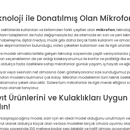
noloji ile Donatılmış Olan Mikrof
ı sektörlerde kullanılan ve birbirinden farklı çeşitleri olan
mikrofon
, teknolo
arın taleplerinin de hızla değişmesiyle biz de sitemizde en son ve yeni tek
aberleşme, dijital medya, müzik gibi daha birçok farklı kullanım ve ama
Ses ekipmanlarının bulunduğu, video çekerken kullanılan ses ile ilgili ürünl
 ve modeli olmakla birlikte gelişen teknoloji sayesinde çeşitli versiyonlar
n seçeneklerinin de yer aldığı koleksiyonumuz ile konfor ve pratikliği ilke ed
oldukça fazla özelliklere sahip mikrofonlar günlük yaşam, iş hayatı ve eğl
apıyor veya sesinizin net olmasına özen gösteriyorsanız size sunduğumuz p
ofon modelini bulmanız çok kolay. Mikrofon modellerinin tüm teknik özellikl
klamanız yeterli olacaktır. Sizlere tüm mikrofonlar ile ilgili merak ettiğiniz s
nıza olanak tanıyoruz.
ıt Ürünlerini ve Kulaklıkları Uygu
ın!
karşılaşacağınız model, sizin için en ideal model olduğunu unutmayın ve özel
Boyut olarak oldukça küçük olan ve bazı modelleri birçok cihaza uyumlu ol
unması sayesinde 100 metreye kadar sesi iletebilir ve hafif olması açısından si