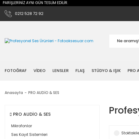
ŞLERİNİZ AYNI GÜN TESLİM EDİLİR.
0212 528 72 92
FOTOĞRAF
VİDEO
LENSLER
FLAŞ
STÜDYO & IŞIK
PRO A
Anasayfa
PRO AUDİO & SES
Profes
PRO AUDİO & SES
Mikrofonlar
Stoktakile
Ses Kayıt Sistemleri