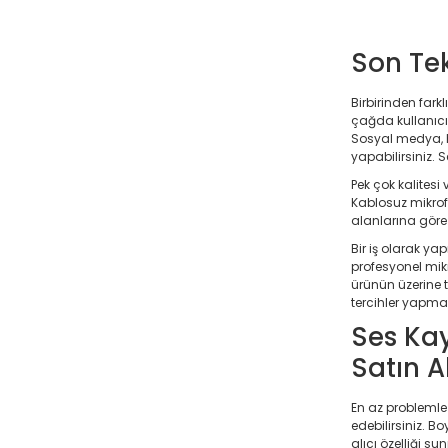
Son Tek
Birbirinden farkl
çağda kullanıcıl
Sosyal medya, h
yapabilirsiniz. 
Pek çok kalitesi
Kablosuz mikrofo
alanlarına göre 
Bir iş olarak y
profesyonel mikr
ürünün üzerine tı
tercihler yapma
Ses Kay
Satın Al
En az problemle 
edebilirsiniz. 
alıcı özelliği s