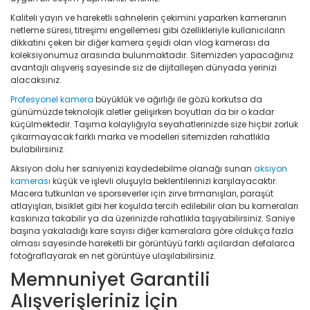
Kaliteli yayın ve hareketli sahnelerin çekimini yaparken kameranın
netleme süresi, titreşimi engellemesi gibi özellikleriyle kullanıcıların
dikkatini çeken bir diğer kamera çeşidi olan vlog kamerası da
koleksiyonumuz arasında bulunmaktadır. Sitemizden yapacağınız
avantajlı alışveriş sayesinde siz de dijitalleşen dünyada yerinizi
alacaksınız.
Profesyonel kamera
büyüklük ve ağırlığı ile gözü korkutsa da
günümüzde teknolojik aletler gelişirken boyutları da bir o kadar
küçülmektedir. Taşıma kolaylığıyla seyahatlerinizde size hiçbir zorluk
çıkarmayacak farklı marka ve modelleri sitemizden rahatlıkla
bulabilirsiniz.
Aksiyon dolu her saniyenizi kaydedebilme olanağı sunan
aksiyon
kamerası
küçük ve işlevli oluşuyla beklentilerinizi karşılayacaktır.
Macera tutkunları ve sporseverler için zirve tırmanışları, paraşüt
atlayışları, bisiklet gibi her koşulda tercih edilebilir olan bu kameraları
kaskınıza takabilir ya da üzerinizde rahatlıkla taşıyabilirsiniz. Saniye
başına yakaladığı kare sayısı diğer kameralara göre oldukça fazla
olması sayesinde hareketli bir görüntüyü farklı açılardan defalarca
fotoğraflayarak en net görüntüye ulaşılabilirsiniz.
Memnuniyet Garantili
Alışverişleriniz İçin