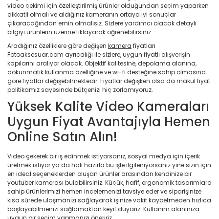
video çekimi için özelleştirilmiş ürünler olduğundan seçim yaparken
dikkatli olmalı ve aldığınız kameranın ortaya iyi sonuçlar
çıkaracağından emin olmalısız. Sizlere yardımcı olacak detaylı
bilgiyi ürünlerin üzerine tıklayarak öğrenebilirsiniz.
Aradığınız özelliklere göre değişen
kamera
fiyatları
Fotoaksesuar.com ayrıcalığı ile sizlere, uygun fiyatlı alışverişin
kapılarını aralıyor olacak. Objektif kalitesine, depolama alanına,
dokunmatik kullanma özelliğine ve wi-fi desteğine sahip olmasına
göre fiyatlar değişebilmektedir. Fiyatlar değişken olsa da makul fiyat
politikamız sayesinde bütçenizi hiç zorlamıyoruz.
Yüksek Kalite Video Kameraları
Uygun Fiyat Avantajıyla Hemen
Online Satın Alın!
Video çekerek bir iş edinmek istiyorsanız, sosyal medya için içerik
üretmek istiyor ya da hali hazırla bu işle ilgileniyorsanız yine sizin için
en ideal seçeneklerden oluşan ürünler arasından kendinize bir
youtuber kamerası bulabilirsiniz. Küçük, hafif, ergonomik tasarımlara
sahip ürünlerimizi hemen incelemenizi tavsiye eder ve siparişinize
kısa sürede ulaşmanızı sağlayarak işinize vakit kaybetmeden hızlıca
başlayabilmenizi sağlamaktan keyif duyarız. Kullanım alanınıza
uygun bir seçim yapmanızı öneririz.