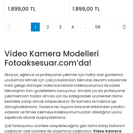
1.899,00 TL
1.899,00 TL
1
2
3
4
..
58
Video Kamera Modelleri
Fotoaksesuar.com’da!
Aksiyon, eğlence ve profesyonel çekimler için hatta özel günlerinizi
unutulmaz kılmak için çokça kullanılan, teknoloji devrimi sayesinde
hızla gelişip dönüşen video kameralar koleksiyonumuz ile sizlere
teknolojinin tüm güzelliklerini sunuyoruz. Amatör ya da profesyonel
çekimlerinizin harika olması için bu kategorideki ürünlerden birine
kesinlikle sahip olmak isteyeceksiniz. Bir kamera ile hobinizi işe
dönüştürebilirsiniz. Sadece rec tuşuna basarak birbirinden yaratıcı
videolar ve filmler çekmeye koleksiyonumuzdan dilediğiniz ürünü
sepetinize atarak başlayabilirsiniz.
Çok fonksiyonlu ürünlere ulaşabileceğiniz gibi daha kolay kullanım
sağlayan özel ürünlere de ulaşımınızı sağlıyoruz.
Video kamera