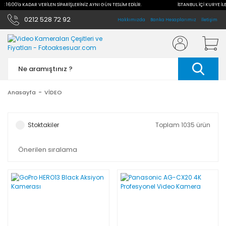
LE 16:00'a KADAR VERİLEN SİPARİŞLERİNİZ AYNI GÜN TESLİM EDİLİR.
İSTANBUL İÇİ KURYE İLE
0212 528 72 92
Hakkımızda
Banka Hesaplarımız
İletişim
Anasayfa
VİDEO
Stoktakiler
Toplam 1035 ürün