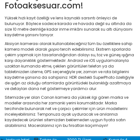
Fotoaksesuar.com!
Yüksek hızlı kayıt özelliği ve lens kaynaklı sarsıntı önleyici de
bulunuyor. Böylece sadece karada ve havada değil su altında da
size 10 metre derinliğe kadar inme imkânı sunarak su altı dünyasını
kaydetme şansını tanıyor.
Aksiyon kamerası olarak kullanabileceğiniz tüm bu özelliklere sahip
kamera modeli olarak
gopro
tercih edebilirsiniz. Ekstrem sporlarda
çekim yapmak için tasarlandığından dolayı su, toz ve güneş ışığına
karşı dayanıklılık göstermektedir. Android ve iOS uygulamalarıyla
uzaktan kumanda etme, çekilen görüntüleri telefon ya da
tabletinizden izleme, GPS seçeneğiyle yer, zaman ve rota bilgilerini
kaydetme şansına da sahipsiniz. HDR destekli SuperPhoto özelliğiyle
de ışığın az olduğu ortamlarda görüntüdeki bulanıklığı azaltmaya
ve detayları dana net göstermeye yardımcı olur.
Sitemizde yer alan Canon kamera da yüksek ilgi gören marka ve
modeller arasında her zamanki yerini korumaktadır. Marka
tercihinde bulunarak net ve çarpıcı çekimler için ürün modellerini
inceleyebilirsiniz. Temponuza ayak uyduracak ve anılarınızı
kaydedecek ürünleri sitemizden beklemeden uygun fiyata satın
alabilirsiniz. Maceralarınız için bu fırsatları kaçırmayın!
İade ve İptal
Takas ile
3000 TL Üzeri
Kurye ile 4