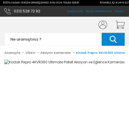
E 16:00'a KADAR VERİLEN SİPARİŞLERİNİZ AYNI GÜN TESLİM EDİLİR.
İSTANBUL İÇİ KURYE İLE 
0212 528 72 92
Hakkımızda
Banka Hesaplarımız
İletişim
Anasayfa
VİDEO
Aksiyon Kameralar
Kodak Pixpro 4KVR360 Ultimate 