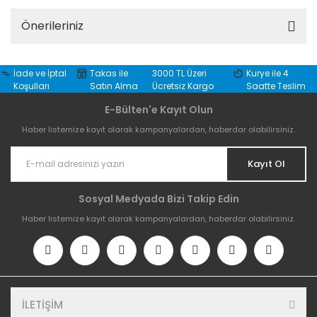
Önerileriniz
İade ve İptal
Takas ile
3000 TL Üzeri
Kurye ile 4
Koşulları
Satın Alma
Ücretsiz Kargo
Saatte Teslim
E-Bülten'e Kayıt Olun
Haber listemize kayıt olarak kampanyalardan, haberdar olabilirsiniz.
Kayıt Ol
Sosyal Medyada Bizi Takip Edin
Haber listemize kayıt olarak kampanyalardan, haberdar olabilirsiniz.
İLETİŞİM