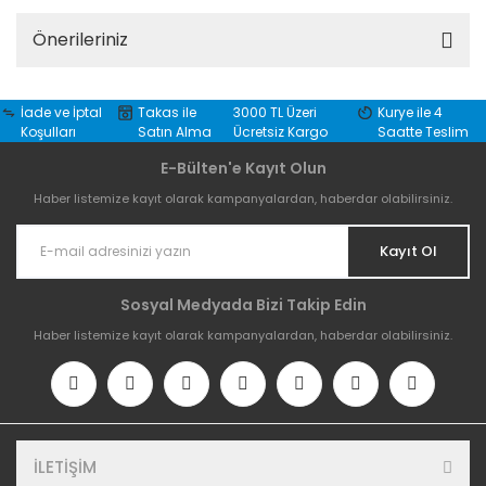
Önerileriniz
İade ve İptal
Takas ile
3000 TL Üzeri
Kurye ile 4
Koşulları
Satın Alma
Ücretsiz Kargo
Saatte Teslim
E-Bülten'e Kayıt Olun
Haber listemize kayıt olarak kampanyalardan, haberdar olabilirsiniz.
Kayıt Ol
Sosyal Medyada Bizi Takip Edin
Haber listemize kayıt olarak kampanyalardan, haberdar olabilirsiniz.
İLETİŞİM