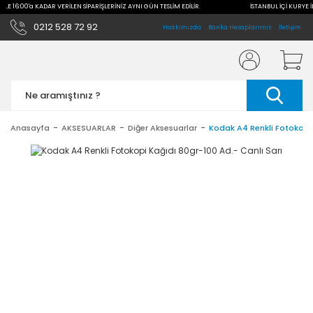
 İLE 16:00'a KADAR VERİLEN SİPARİŞLERİNİZ AYNI GÜN TESLİM EDİLİR.
İSTANBUL İÇİ KURYE İ
0212 528 72 92
Hakkımızda
Banka Hesaplarımız
İletişim
Anasayfa
AKSESUARLAR
Diğer Aksesuarlar
Kodak A4 Renkli Fotokopi 