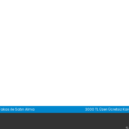
da yetersiz gördüğünüz noktaları öneri formunu kullanarak tarafımıza il
Takas ile Satın Alma
3000 TL Üzeri Ücretsiz Ka
Bu ürüne ilk yorumu siz yapın!
S