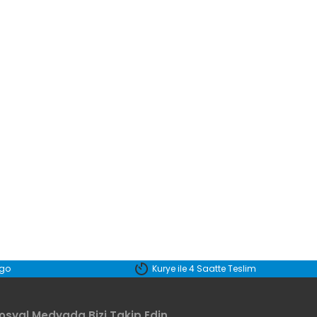
etebilirsiniz.
rgo
Kurye ile 4 Saatte Teslim
osyal Medyada Bizi Takip Edin