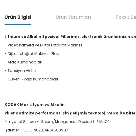
Ürün Bilgisi
Ürün Yorumları
Taksit S
Lithium ve Alkalin Spesiyal Pillerimiz, elektronik ürünlerinizin
- Video Kamera ve Dijital Fotoğraf Makinesi
- Dijital fotoğraf Makinesi Flaşı
- Araç Kumandaları
- Tansiyon Aletleri
- Güvenlik kapı Kumandaları
KODAK Max Lityum ve Alkalin
Piller optimize performans için gelişmiş teknoloji ve kalite birleş
Kimyasal Sistem - Lithium/Manganese Dioxide, Li / MnO2
İşaretler - IEC CR1620, ANSI 5009LC