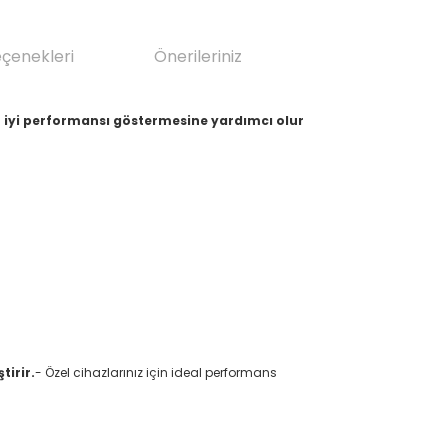
eçenekleri
Önerileriniz
 en iyi performansı göstermesine yardımcı olur
tirir.
- Özel cihazlarınız için ideal performans