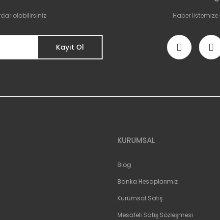
Yorum Yaz
r olabilirsiniz.
Haber listemize
Kayıt Ol
Gönder
KURUMSAL
Blog
Banka Hesaplarımız
Kurumsal Satış
Mesafeli Satış Sözleşmesi