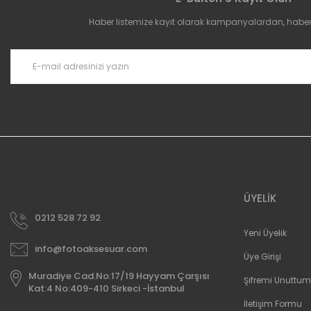
Ürün açıklamasında eksik bilgiler bulunuyor.
Haber listemize kayıt olarak kampanyalardan, haberda
Ürün bilgilerinde hatalar bulunuyor.
Ürün fiyatı diğer sitelerden daha pahalı.
Bu ürüne benzer farklı alternatifler olmalı.
ÜYELİK
0212 528 72 92
Yeni Üyelik
info@fotoaksesuar.com
Üye Girişi
Muradiye Cad.No:17/19 Hayyam Çarşısı
Şifremi Unuttum
Kat:4 No:409-410 Sirkeci -İstanbul
İletişim Formu