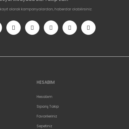
 kayıt olarak kampanyalardan, haberdar olabilirsiniz.
HESABIM
Hesabım
Sipariş Takip
Favorileriniz
Sepetiniz