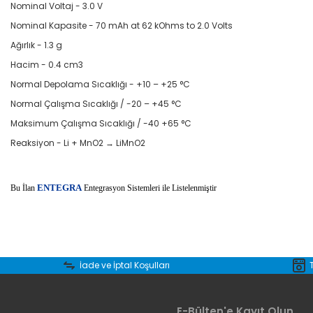
Nominal Voltaj - 3.0 V
Nominal Kapasite - 70 mAh at 62 kOhms to 2.0 Volts
Ağırlık - 1.3 g
Hacim - 0.4 cm3
Normal Depolama Sıcaklığı - +10 – +25 °C
Normal Çalışma Sıcaklığı / -20 – +45 °C
Maksimum Çalışma Sıcaklığı / -40 +65 °C
Reaksiyon - Li + MnO2 → LiMnO2
E
Bu İlan
NTEGRA
Entegrasyon Sistemleri ile Listelenmiştir
Bu ürünün fiyat bilgisi, resim, ürün açıklamalarında ve diğer konular
Görüş ve önerileriniz için teşekkür ederiz.
İade ve İptal Koşulları
Ürün resmi kalitesiz, bozuk veya görüntülenemiyor.
E-Bülten'e Kayıt Olun