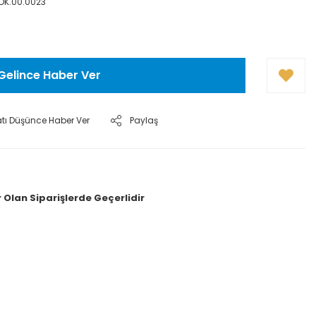
KDK.00.0023
Gelince Haber Ver
atı Düşünce Haber Ver
Paylaş
 Olan Siparişlerde Geçerlidir