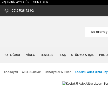
LERİNİZ AYNI GÜN TESLİM EDİLİR.
0212 528 72 92
FOTOĞRAF
VİDEO
LENSLER
FLAŞ
STÜDYO & IŞIK
PRO A
Anasayfa
AKSESUARLAR
Bataryalar & Piller
Kodak 5 Adet Ultra Lit