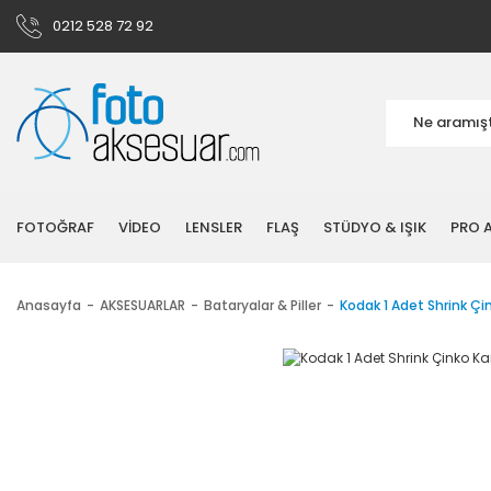
0212 528 72 92
FOTOĞRAF
VİDEO
LENSLER
FLAŞ
STÜDYO & IŞIK
PRO A
Anasayfa
AKSESUARLAR
Bataryalar & Piller
Kodak 1 Adet Shrink Çin