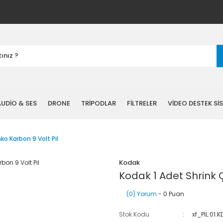
UDİO & SES
DRONE
TRİPODLAR
FİLTRELER
VİDEO DESTEK Sİ
ko Karbon 9 Volt Pil
Kodak
Kodak 1 Adet Shrink Ç
(0) Yorum
- 0 Puan
Stok Kodu
xf_PIL.01.