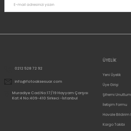
Ürün fiyatı diğer sitelerden daha pahalı.
Bu ürüne benzer farklı alternatifler olmalı.
ÜYELİK
0212 528 72 92
Yeni Üyelik
info@fotoaksesuar.com
Üye Girişi
Muradiye Cad.No:17/19 Hayyam Çarşısı
Şifremi Unuttum
Kat:4 No:409-410 Sirkeci -İstanbul
İletişim Formu
Havale Bildirim
Kargo Takibi