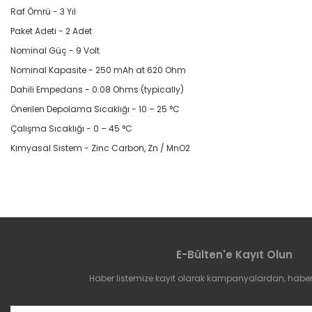
Raf Ömrü - 3 Yıl
Paket Adeti - 2 Adet
Nominal Güç - 9 Volt
Nominal Kapasite - 250 mAh at 620 Ohm
Dahili Empedans - 0.08 Ohms (typically)
Önerilen Depolama Sıcaklığı - 10 – 25 °C
Çalışma Sıcaklığı - 0 – 45 °C
Kimyasal Sistem - Zinc Carbon, Zn / MnO2
Bu ürünün fiyat bilgisi, resim, ürün açıklamalarında ve diğer konular
Görüş ve önerileriniz için teşekkür ederiz.
E-Bülten'e Kayıt Olun
Ürün resmi kalitesiz, bozuk veya görüntülenemiyor.
Ürün açıklamasında eksik bilgiler bulunuyor.
Haber listemize kayıt olarak kampanyalardan, haberda
Ürün bilgilerinde hatalar bulunuyor.