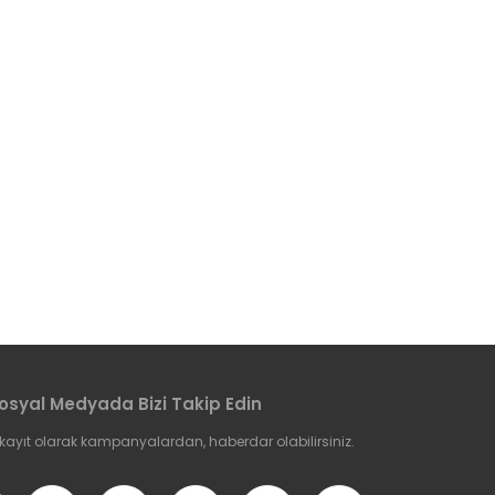
etebilirsiniz.
osyal Medyada Bizi Takip Edin
 kayıt olarak kampanyalardan, haberdar olabilirsiniz.