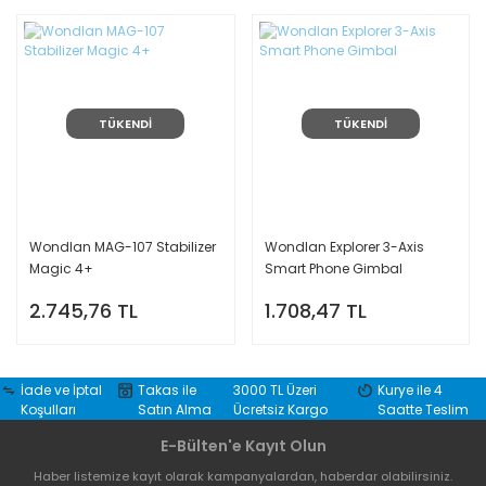
TÜKENDİ
TÜKENDİ
Wondlan MAG-107 Stabilizer
Wondlan Explorer 3-Axis
Magic 4+
Smart Phone Gimbal
2.745,76 TL
1.708,47 TL
İade ve İptal
Takas ile
3000 TL Üzeri
Kurye ile 4
Koşulları
Satın Alma
Ücretsiz Kargo
Saatte Teslim
E-Bülten'e Kayıt Olun
Haber listemize kayıt olarak kampanyalardan, haberdar olabilirsiniz.