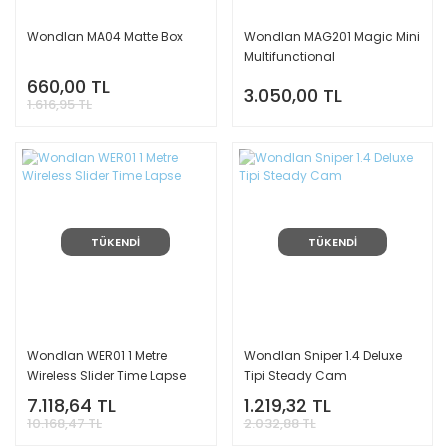
Wondlan MA04 Matte Box
Wondlan MAG201 Magic Mini
Multifunctional
Dismountable
660,00 TL
3.050,00 TL
1.616,95 TL
TÜKENDİ
TÜKENDİ
Wondlan WER01 1 Metre
Wondlan Sniper 1.4 Deluxe
Wireless Slider Time Lapse
Tipi Steady Cam
7.118,64 TL
1.219,32 TL
10.168,47 TL
2.032,88 TL