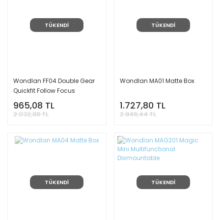
TÜKENDİ
TÜKENDİ
Wondlan FF04 Double Gear
Wondlan MA01 Matte Box
Quickfit Follow Focus
965,08 TL
1.727,80 TL
2.032,88 TL
2.846,44 TL
TÜKENDİ
TÜKENDİ