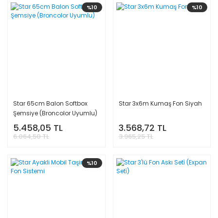
%10
%10
Star 65cm Balon Softbox
Star 3x6m Kumaş Fon Siyah
Şemsiye (Broncolor Uyumlu)
5.458,05 TL
3.568,72 TL
6.064,50 TL
3.965,25 TL
%10