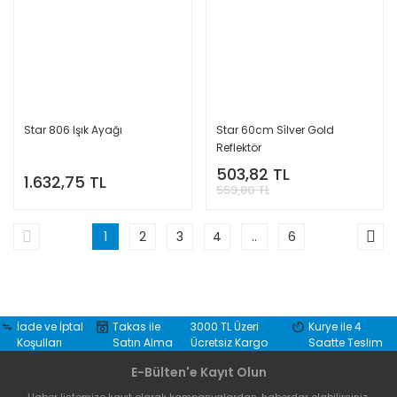
Star 806 Işık Ayağı
Star 60cm Si̇lver Gold
Reflektör
503,82 TL
1.632,75 TL
559,80 TL
1
2
3
4
..
6
İade ve İptal
Takas ile
3000 TL Üzeri
Kurye ile 4
Koşulları
Satın Alma
Ücretsiz Kargo
Saatte Teslim
E-Bülten'e Kayıt Olun
Haber listemize kayıt olarak kampanyalardan, haberdar olabilirsiniz.