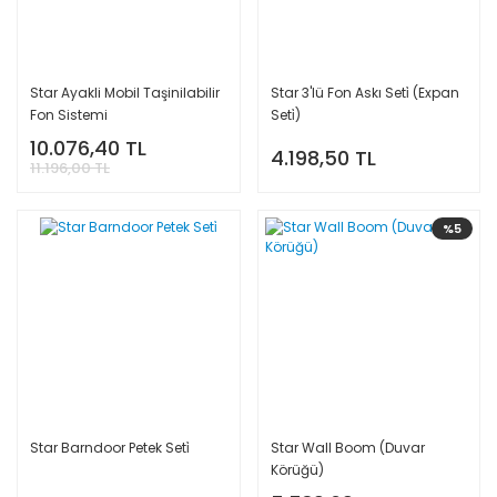
Star Ayakli Mobil Taşinilabilir
Star 3'lü Fon Askı Seti̇ (Expan
Fon Sistemi
Seti̇)
10.076,40 TL
4.198,50 TL
11.196,00 TL
%5
Star Barndoor Petek Seti̇
Star Wall Boom (Duvar
Körüğü)