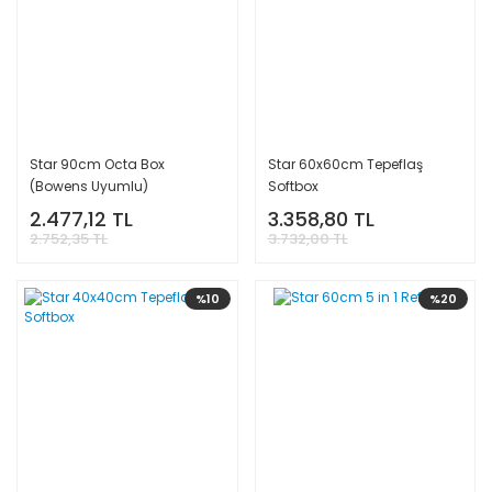
Star 90cm Octa Box
Star 60x60cm Tepeflaş
(Bowens Uyumlu)
Softbox
2.477,12 TL
3.358,80 TL
2.752,35 TL
3.732,00 TL
%10
%20