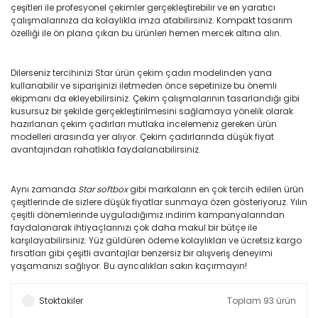
çeşitleri ile profesyonel çekimler gerçekleştirebilir ve en yaratıcı
çalışmalarınıza da kolaylıkla imza atabilirsiniz. Kompakt tasarım
özelliği ile ön plana çıkan bu ürünleri hemen mercek altına alın.
Dilerseniz tercihinizi Star ürün çekim çadırı modelinden yana
kullanabilir ve siparişinizi iletmeden önce sepetinize bu önemli
ekipmanı da ekleyebilirsiniz. Çekim çalışmalarının tasarlandığı gibi
kusursuz bir şekilde gerçekleştirilmesini sağlamaya yönelik olarak
hazırlanan çekim çadırları mutlaka incelemeniz gereken ürün
modelleri arasında yer alıyor. Çekim çadırlarında düşük fiyat
avantajından rahatlıkla faydalanabilirsiniz.
Aynı zamanda
Star softbox
gibi markaların en çok tercih edilen ürün
çeşitlerinde de sizlere düşük fiyatlar sunmaya özen gösteriyoruz. Yılın
çeşitli dönemlerinde uyguladığımız indirim kampanyalarından
faydalanarak ihtiyaçlarınızı çok daha makul bir bütçe ile
karşılayabilirsiniz. Yüz güldüren ödeme kolaylıkları ve ücretsiz kargo
fırsatları gibi çeşitli avantajlar benzersiz bir alışveriş deneyimi
yaşamanızı sağlıyor. Bu ayrıcalıkları sakın kaçırmayın!
Stoktakiler
Toplam 93 ürün