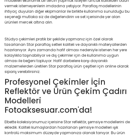
modelleri ekonomik bir tercih yapmak isteyen ancak kaliteden ödün
vermek istemeyenlerin imdadına yetişiyor. Paraflaş modellerinin
ihtiyaç duyulan diğer ekipmanlar ile birlikte kullanıma sunulduğu bu
seçeneği mutlaka siz de değerlendirin ve set içerisinde yer alan
ürünleri mercek altına alın.
Stüdyo çekimleri pratik bir şekilde yapmanız için özel olarak
tasarlanan Star paraflaş setleri kaliteli ve dayanıklı materyallerden
hazırlanıyor. Aynı zamanda hafif olması nedeniyle istenen her yere
kolaylıkla
taşınabiliyor ve dış çekimler için de kullanıma uygun
olması ile beğeni topluyor. Hafif darbelere karşı dayanıklı
malzemelerden üretilen Star paraflaş ürün çeşitleri için online olarak
sipariş verebilirsiniz.
Profesyonel Çekimler İçin
Reflektör ve Ürün Çekim Çadırı
Modelleri
Fotoaksesuar.com'da!
Elbette koleksiyonumuz içerisine Star reflektör, şemsiye modellerini de
ekledik. Kaliteli kumaşlardan hazırlanan şemsiye modelleri ışık
kontrolü maksimum düzeyde yapmanıza olanak tanıyor. Bu ürün