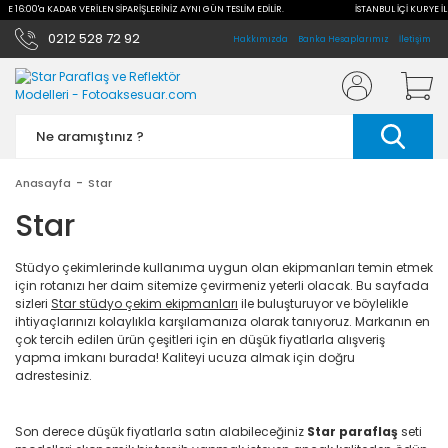
LE 16:00'a KADAR VERİLEN SİPARİŞLERİNİZ AYNI GÜN TESLİM EDİLİR.
İSTANBUL İÇİ KURYE İLE
0212 528 72 92
Hakkımızda
Banka Hesaplarımız
İletişim
Anasayfa
Star
Star
Stüdyo çekimlerinde kullanıma uygun olan ekipmanları temin etmek
için rotanızı her daim sitemize çevirmeniz yeterli olacak. Bu sayfada
sizleri
Star stüdyo çekim ekipmanları
ile buluşturuyor ve böylelikle
ihtiyaçlarınızı kolaylıkla karşılamanıza olarak tanıyoruz. Markanın en
çok tercih edilen ürün çeşitleri için en düşük fiyatlarla alışveriş
yapma imkanı burada! Kaliteyi ucuza almak için doğru
adrestesiniz.
Son derece düşük fiyatlarla satın alabileceğiniz
Star paraflaş
seti