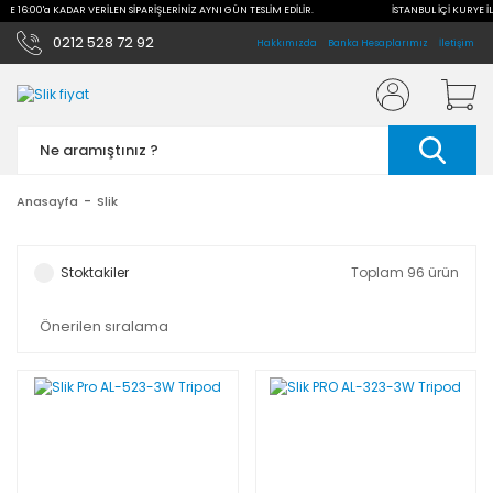
İLE 16:00'a KADAR VERİLEN SİPARİŞLERİNİZ AYNI GÜN TESLİM EDİLİR.
İSTANBUL İÇİ KURYE İL
0212 528 72 92
Hakkımızda
Banka Hesaplarımız
İletişim
Anasayfa
Slik
Stoktakiler
Toplam 96 ürün