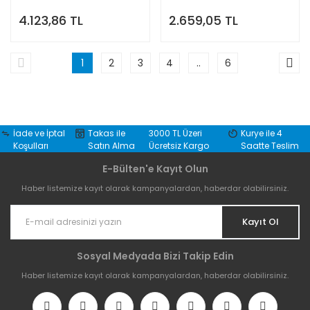
4.123,86 TL
2.659,05 TL
1
2
3
4
..
6
İade ve İptal
Takas ile
3000 TL Üzeri
Kurye ile 4
Koşulları
Satın Alma
Ücretsiz Kargo
Saatte Teslim
E-Bülten'e Kayıt Olun
Haber listemize kayıt olarak kampanyalardan, haberdar olabilirsiniz.
Kayıt Ol
Sosyal Medyada Bizi Takip Edin
Haber listemize kayıt olarak kampanyalardan, haberdar olabilirsiniz.