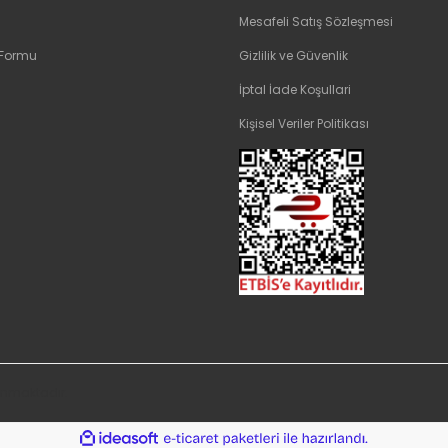
Mesafeli Satış Sözleşmesi
 Formu
Gizlilik ve Güvenlik
İptal İade Koşullari
Kişisel Veriler Politikası
orunmaktadır.
ile
ideasoft
e-