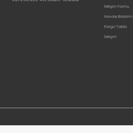
İletişim Formu
Havale Bildirim
Kargo Takibi
İletişim
© Tüm Hakları Saklıdır. Kredi kartı bilgileriniz 256bit SSL sertifikası ile k