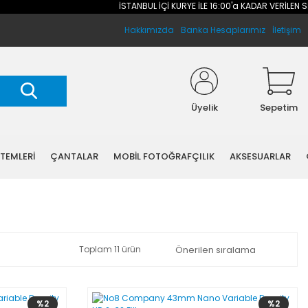
İSTANBUL İÇİ KURYE İLE 16:00'a KADAR VERİLEN SİPARİ
Hakkımızda
Banka Hesaplarımız
İletişim
Üyelik
Sepetim
STEMLERİ
ÇANTALAR
MOBİL FOTOĞRAFÇILIK
AKSESUARLAR
Toplam 11 ürün
%2
%2