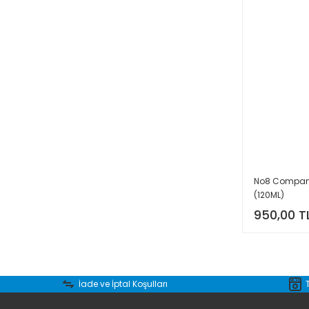
No8 Company
(120ML)
950,00 T
İade ve İptal Koşulları