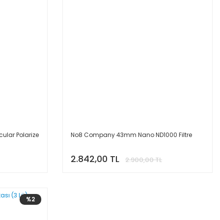
lar Polarize
No8 Company 43mm Nano ND1000 Filtre
2.842,00 TL
2.900,00 TL
%2