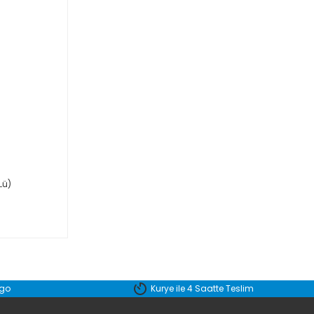
Lü)
rgo
Kurye ile 4 Saatte Teslim