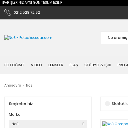
RİŞLERİNİZ AYNI GÜN TESLİM EDİLİR.
0212 528 72 92
FOTOĞRAF
VİDEO
LENSLER
FLAŞ
STÜDYO & IŞIK
PRO A
Anasayfa
No8
Seçimleriniz
Stoktakile
Marka
No8