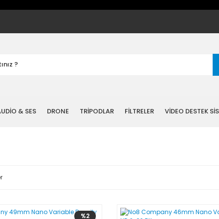
UDİO & SES
DRONE
TRİPODLAR
FİLTRELER
VİDEO DESTEK Sİ
r
%2