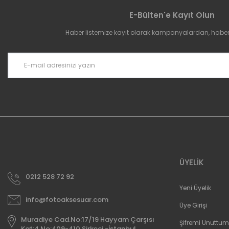
E-Bülten'e Kayıt Olun
Haber listemize kayıt olarak kampanyalardan, haberda
ÜYELİK
0212 528 72 92
Yeni Üyelik
info@fotoaksesuar.com
Üye Girişi
Muradiye Cad.No:17/19 Hayyam Çarşısı
Şifremi Unuttum
Kat:4 No:409-410 Sirkeci -İstanbul