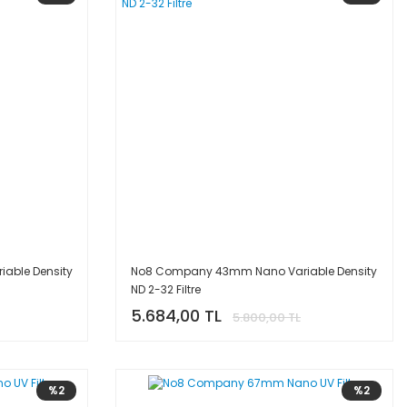
able Density
No8 Company 43mm Nano Variable Density
ND 2-32 Filtre
5.684,00 TL
5.800,00 TL
%2
%2