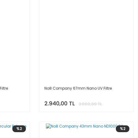
ltre
No8 Company 67mm Nano UV Filtre
2.940,00 TL
3.000,00 TL
%2
%2