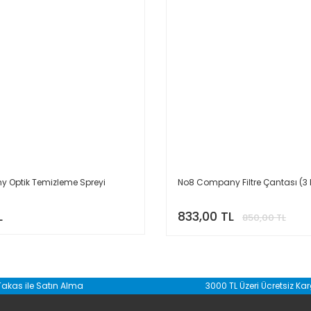
 Optik Temizleme Spreyi
No8 Company Filtre Çantası (3 
L
833,00 TL
850,00 TL
Takas ile Satın Alma
3000 TL Üzeri Ücretsiz Ka