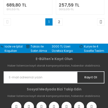
689,80 TL
257,59 TL
811,53 TL
303,05 TL
1
2
İade ve İptal
Takas ile
3000 TL Üzeri
Kurye ile 4
Koşulları
Satın Alma
Ücretsiz Kargo
Saatte Teslim
E-Bülten'e Kayıt Olun
Haber listemize kayıt olarak kampanyalardan, haberdar olabilirsiniz.
Kayıt Ol
Sosyal Medyada Bizi Takip Edin
Haber listemize kayıt olarak kampanyalardan, haberdar olabilirsiniz.