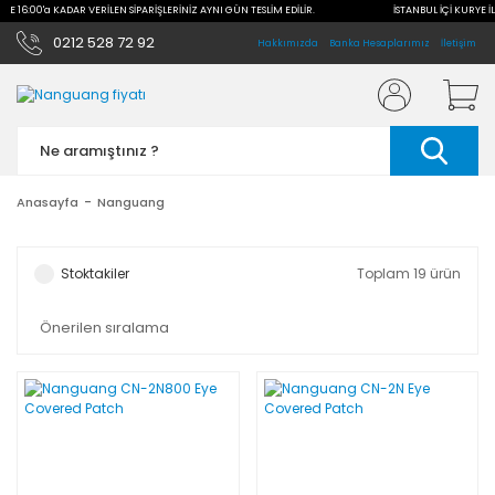
İLE 16:00'a KADAR VERİLEN SİPARİŞLERİNİZ AYNI GÜN TESLİM EDİLİR.
İSTANBUL İÇİ KURYE İL
0212 528 72 92
Hakkımızda
Banka Hesaplarımız
İletişim
Anasayfa
Nanguang
Stoktakiler
Toplam 19 ürün