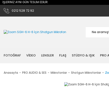
LERİNİZ AYNI GÜN TESLİM EDİLİR.
0212 528 72 92
FOTOĞRAF
VİDEO
LENSLER
FLAŞ
STÜDYO & IŞIK
PRO A
Anasayfa
PRO AUDİO & SES
Mikrofonlar
Shotgun Mikrofonlar
Zo