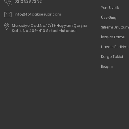
0212 528 72 92
Yeni Üyelik
info@fotoaksesuar.com
Üye Girişi
Muradiye Cad.No:17/19 Hayyam Çarşısı
Şifremi Unuttum
Kat:4 No:409-410 Sirkeci -İstanbul
İletişim Formu
Havale Bildirim
Kargo Takibi
İletişim