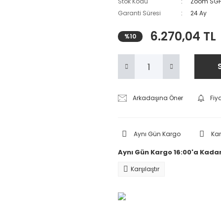
Stok Kodu
Zoom SGH
Garanti Süresi
24 Ay
6.270,04 TL
%10
Arkadaşına Öner
Fiy
Aynı Gün Kargo
Ka
Aynı Gün Kargo 16:00'a Kadar
Karşılaştır