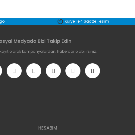
etebilirsiniz.
rgo
Kurye ile 4 Saatte Teslim
osyal Medyada Bizi Takip Edin
 kayıt olarak kampanyalardan, haberdar olabilirsiniz.
HESABIM