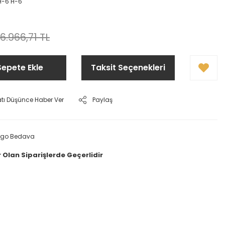
-6 H-6
6.966,71 TL
Sepete Ekle
Taksit Seçenekleri
atı Düşünce Haber Ver
Paylaş
rgo Bedava
 Olan Siparişlerde Geçerlidir