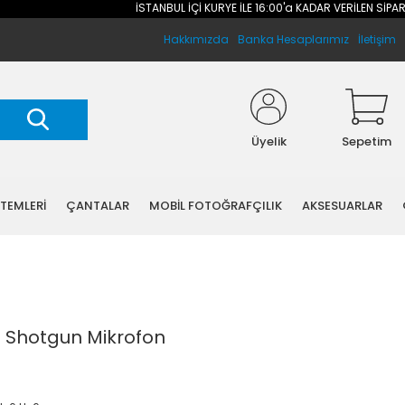
İSTANBUL İÇİ KURYE İLE 16:00'a KADAR VERİLEN SİPARİŞLE
Hakkımızda
Banka Hesaplarımız
İletişim
Üyelik
Sepetim
STEMLERİ
ÇANTALAR
MOBİL FOTOĞRAFÇILIK
AKSESUARLAR
 Shotgun Mikrofon