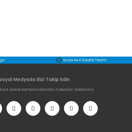
etebilirsiniz.
rgo
Kurye ile 4 Saatte Teslim
osyal Medyada Bizi Takip Edin
 kayıt olarak kampanyalardan, haberdar olabilirsiniz.