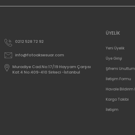
ÜYELİK
0212 528 72 92
Yeni Üyelik
info@fotoaksesuar.com
Üye Girişi
Muradiye Cad.No:17/19 Hayyam Çarşısı
Şifremi Unuttum
Kat:4 No:409-410 Sirkeci -İstanbul
İletişim Formu
Havale Bildirim
Kargo Takibi
İletişim