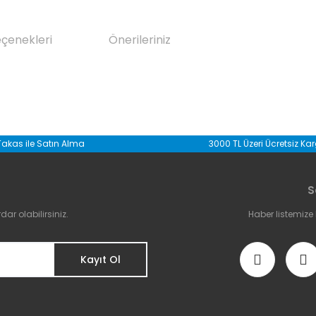
eçenekleri
Önerileriniz
da yetersiz gördüğünüz noktaları öneri formunu kullanarak tarafımıza il
Takas ile Satın Alma
3000 TL Üzeri Ücretsiz Ka
Bu ürüne ilk yorumu siz yapın!
S
Yorum Yaz
r olabilirsiniz.
Haber listemize
Kayıt Ol