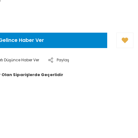
0
Gelince Haber Ver
atı Düşünce Haber Ver
Paylaş
 Olan Siparişlerde Geçerlidir