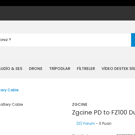
UDİO & SES
DRONE
TRİPODLAR
FİLTRELER
VİDEO DESTEK Sİ
tery Cable
ZGCINE
Zgcine PD to FZ100 
(0) Yorum
- 0 Puan