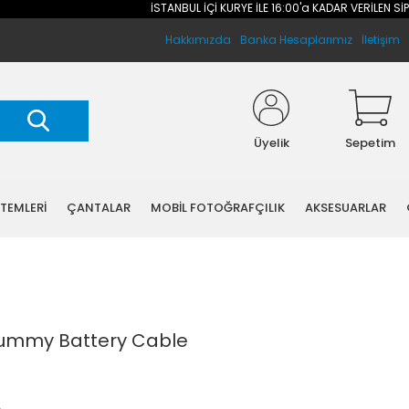
İSTANBUL İÇİ KURYE İLE 16:00'a KADAR VERİLEN SİPARİ
Hakkımızda
Banka Hesaplarımız
İletişim
Üyelik
Sepetim
STEMLERİ
ÇANTALAR
MOBİL FOTOĞRAFÇILIK
AKSESUARLAR
Dummy Battery Cable