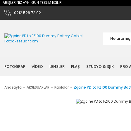
RİŞLERİNİZ AYNI GÜN TESLİM EDİLİR.
0212 528 72 92
FOTOĞRAF
VİDEO
LENSLER
FLAŞ
STÜDYO & IŞIK
PRO A
Anasayfa
AKSESUARLAR
Kablolar
Zgcine PD to FZ100 Dummy Bat