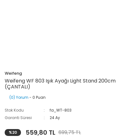
Weifeng
Weifeng WF 803 Işık Ayağı Light Stand 200cm
(ÇANTALI)
(0) Yorum
- 0 Puan
Stok Kodu
fa_WT-803
Garanti Süresi
24 Ay
559,80 TL
699,75 TL
%20