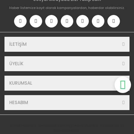
Haber listemize kayıt olarak kampanyalardan, haberdar olabilirsiniz.
İLETİŞİM
ÜYELİK
KURUMSAL
HESABIM
© Tüm Hakları Saklıdır. Kredi kartı bilgileriniz 256bit SSL sertifikası ile
korunmaktadır.