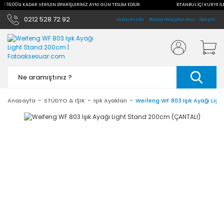
İLE 16:00'a KADAR VERİLEN SİPARİŞLERİNİZ AYNI GÜN TESLİM EDİLİR.
İSTANBUL İÇİ KURYE İLE
0212 528 72 92
Hakkımızda
Banka Hesaplarımız
İletişim
Anasayfa
STÜDYO & IŞIK
Işık Ayakları
Weifeng WF 803 Işık Ayağı Lig