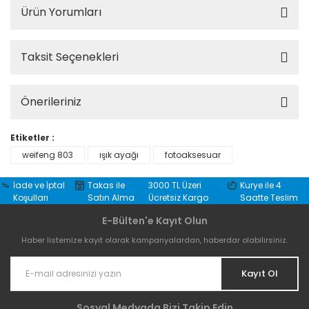
Ürün Yorumları
Taksit Seçenekleri
Önerileriniz
Etiketler :
weifeng 803
ışık ayağı
fotoaksesuar
İade ve İptal
Takas ile
3000 TL Üzeri
Kurye ile 4
Koşulları
Satın Alma
Ücretsiz Kargo
Saatte Teslim
E-Bülten'e Kayıt Olun
Haber listemize kayıt olarak kampanyalardan, haberdar olabilirsiniz.
Kayıt Ol
Sosyal Medyada Bizi Takip Edin