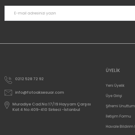
Bu ürüne benzer farklı alternatifler olmalı.
ÜYELİK
0212 528 72 92
Yeni Üyelik
info@fotoaksesuar.com
Üye Girişi
Muradiye Cad.No:17/19 Hayyam Çarşısı
Şifremi Unuttum
Kat:4 No:409-410 Sirkeci -İstanbul
İletişim Formu
Havale Bildirim