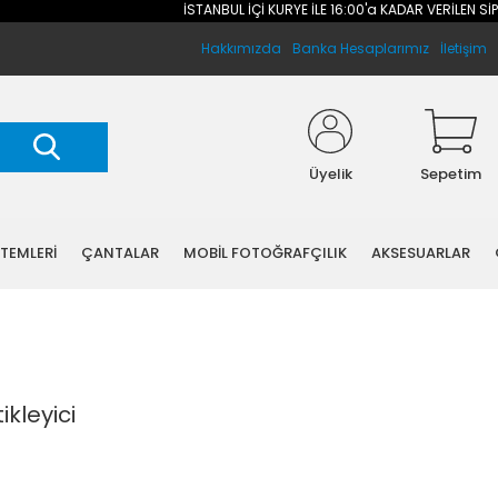
İSTANBUL İÇİ KURYE İLE 16:00'a KADAR VERİLEN SİPARİ
Hakkımızda
Banka Hesaplarımız
İletişim
Üyelik
Sepetim
STEMLERİ
ÇANTALAR
MOBİL FOTOĞRAFÇILIK
AKSESUARLAR
kleyici