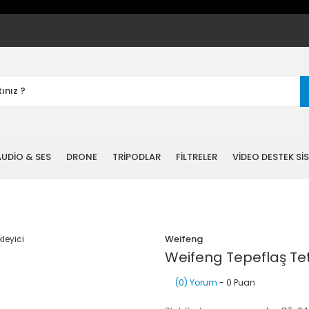
UDİO & SES
DRONE
TRİPODLAR
FİLTRELER
VİDEO DESTEK Sİ
Weifeng
Weifeng Tepeflaş Teti
(0) Yorum
- 0 Puan