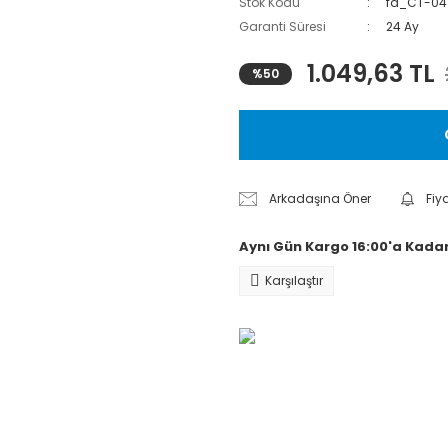
Stok Kodu
fa_CT-04
Garanti Süresi
24 Ay
1.049,63 TL
%50
Arkadaşına Öner
Fiy
Aynı Gün Kargo 16:00'a Kadar
Karşılaştır