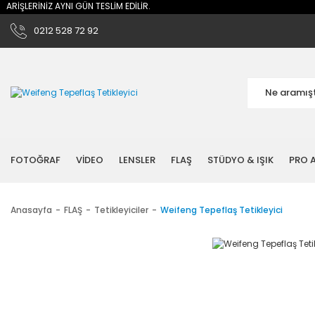
RİŞLERİNİZ AYNI GÜN TESLİM EDİLİR.
0212 528 72 92
FOTOĞRAF
VİDEO
LENSLER
FLAŞ
STÜDYO & IŞIK
PRO A
Anasayfa
FLAŞ
Tetikleyiciler
Weifeng Tepeflaş Tetikleyici