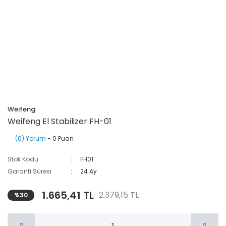
Weifeng
Weifeng El Stabilizer FH-01
(0) Yorum
- 0 Puan
Stok Kodu
FH01
Garanti Süresi
24 Ay
1.665,41 TL
2.379,15 TL
%30