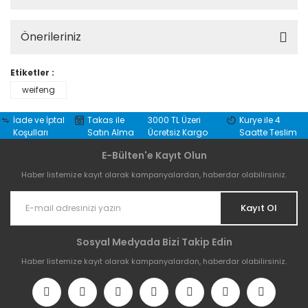
Önerileriniz
Etiketler :
weifeng
İade ve İptal
Takas ile
3000 TL Üzeri
Kurye ile 4
Koşulları
Satın Alma
Ücretsiz Kargo
Saatte Teslim
E-Bülten'e Kayıt Olun
Haber listemize kayıt olarak kampanyalardan, haberdar olabilirsiniz.
Kayıt Ol
Sosyal Medyada Bizi Takip Edin
Haber listemize kayıt olarak kampanyalardan, haberdar olabilirsiniz.