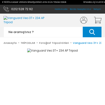
İLE 16:00'a KADAR VERİLEN SİPARİŞLERİNİZ AYNI GÜN TESLİM EDİLİR.
İSTANBUL İÇİ KURYE İL
0212 528 72 92
Hakkımızda
Banka Hesaplarımız
İletişim
Anasayfa
TRİPODLAR
Fotoğraf Tripod Kitleri
Vanguard Veo 3T+ 234 