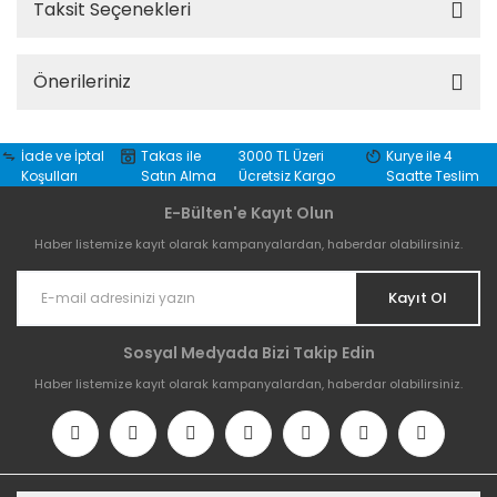
Taksit Seçenekleri
Önerileriniz
İade ve İptal
Takas ile
3000 TL Üzeri
Kurye ile 4
Koşulları
Satın Alma
Ücretsiz Kargo
Saatte Teslim
E-Bülten'e Kayıt Olun
Haber listemize kayıt olarak kampanyalardan, haberdar olabilirsiniz.
Kayıt Ol
Sosyal Medyada Bizi Takip Edin
Haber listemize kayıt olarak kampanyalardan, haberdar olabilirsiniz.