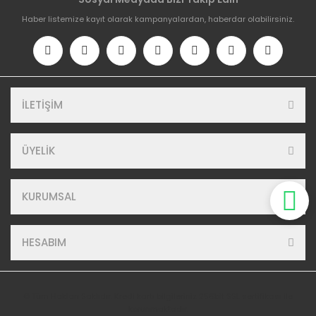
Haber listemize kayıt olarak kampanyalardan, haberdar olabilirsiniz.
İLETİŞİM
ÜYELİK
KURUMSAL
HESABIM
© Tüm Hakları Saklıdır. Kredi kartı bilgileriniz 256bit SSL sertifikası ile
korunmaktadır.