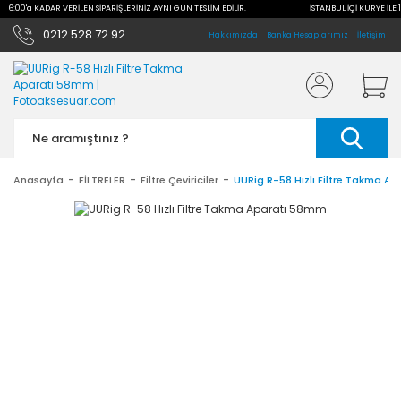
E 16:00'a KADAR VERİLEN SİPARİŞLERİNİZ AYNI GÜN TESLİM EDİLİR.
İSTANBUL İÇİ KURYE İLE 
0212 528 72 92
Hakkımızda
Banka Hesaplarımız
İletişim
Anasayfa
FİLTRELER
Filtre Çeviriciler
UURig R-58 Hızlı Filtre Takma A