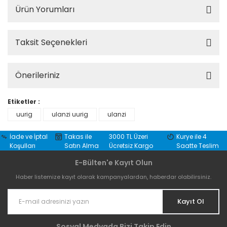
Ürün Yorumları
Taksit Seçenekleri
Önerileriniz
Etiketler :
uurig
ulanzi uurig
ulanzi
İade ve İptal
Takas ile
3000 TL Üzeri
Kurye ile 4
Koşulları
Satın Alma
Ücretsiz Kargo
Saatte Teslim
E-Bülten'e Kayıt Olun
Haber listemize kayıt olarak kampanyalardan, haberdar olabilirsiniz.
Kayıt Ol
Sosyal Medyada Bizi Takip Edin