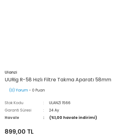
Ulanzi
UURig R-58 Hızlı Filtre Takma Aparatı 58mm
(0) Yorum
- 0 Puan
Stok Kodu
ULANZİ 1566
Garanti Süresi
24 Ay
Havale
(%1,00 havale indirimi)
899,00 TL