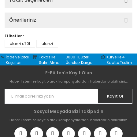
Taksit Seçenekleri
Önerileriniz
Etiketler :
ulanzi u70l
ulanzi
İade ve İptal
Takas ile
3000 TL Üzeri
Kurye ile 4
Koşulları
Satın Alma
Ücretsiz Kargo
Saatte Teslim
E-Bülten'e Kayıt Olun
Haber listemize kayıt olarak kampanyalardan, haberdar olabilirsiniz.
Kayıt Ol
Sosyal Medyada Bizi Takip Edin
Haber listemize kayıt olarak kampanyalardan, haberdar olabilirsiniz.