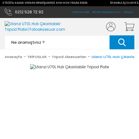
İLE 16:00'a KADAR VERİLEN SİPARİŞLERİNİZ AYNI GÜN TESLİM EDİLİR.
İSTANBUL İÇİ KURYE İL
0212 528 72 92
Hakkımızda
Banka Hesaplarımız
İletişim
Anasayfa
TRİPODLAR
Tripod Aksesuarları
Ulanzi U70L Hızlı Çıkarılabi