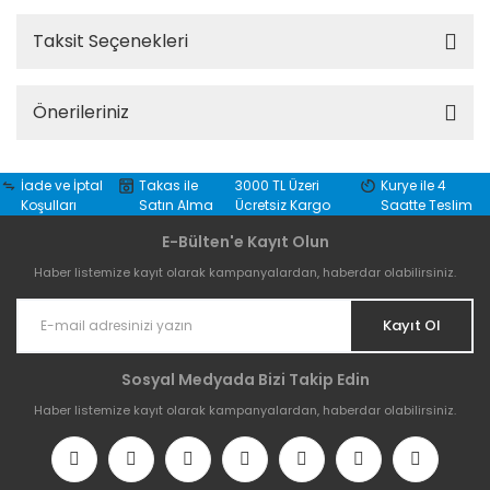
Taksit Seçenekleri
Önerileriniz
İade ve İptal
Takas ile
3000 TL Üzeri
Kurye ile 4
Koşulları
Satın Alma
Ücretsiz Kargo
Saatte Teslim
E-Bülten'e Kayıt Olun
Haber listemize kayıt olarak kampanyalardan, haberdar olabilirsiniz.
Kayıt Ol
Sosyal Medyada Bizi Takip Edin
Haber listemize kayıt olarak kampanyalardan, haberdar olabilirsiniz.