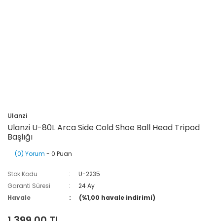
Ulanzi
Ulanzi U-80L Arca Side Cold Shoe Ball Head Tripod
Başlığı
(0) Yorum
- 0 Puan
Stok Kodu
U-2235
Garanti Süresi
24 Ay
Havale
(%1,00 havale indirimi)
1.399,00 TL