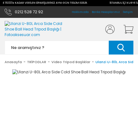
İLE 16:00'a KADAR VERİLEN SİPARİŞLERİNİZ AYNI GÜN TESLİM EDİLİR.
İSTANBUL İÇİ KURYE İL
0212 528 72 92
Hakkımızda
Banka Hesaplarımız
İletişim
Anasayfa
TRİPODLAR
Video Tripod Başlıklar
Ulanzi U-80L Arca Side 