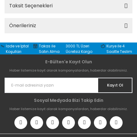
Taksit Seçenekleri
Önerileriniz
İade ve İptal
Takas ile
3000 TL Üzeri
Kurye ile 4
Koşulları
Satın Alma
Ücretsiz Kargo
Saatte Teslim
E-Bülten'e Kayıt Olun
Haber listemize kayıt olarak kampanyalardan, haberdar olabilirsiniz.
Kayıt Ol
Sosyal Medyada Bizi Takip Edin
Haber listemize kayıt olarak kampanyalardan, haberdar olabilirsiniz.