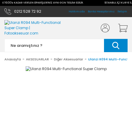
İLE 16:00'a KADAR VERİLEN SİPARİŞLERİNİZ AYNI GÜN TESLİM EDİLİR.
İSTANBUL İÇİ KURYE İL
0212 528 72 92
Hakkımızda
Banka Hesaplarımız
İletişim
Anasayfa
AKSESUARLAR
Diğer Aksesuarlar
Ulanzi R094 Multi-Functi