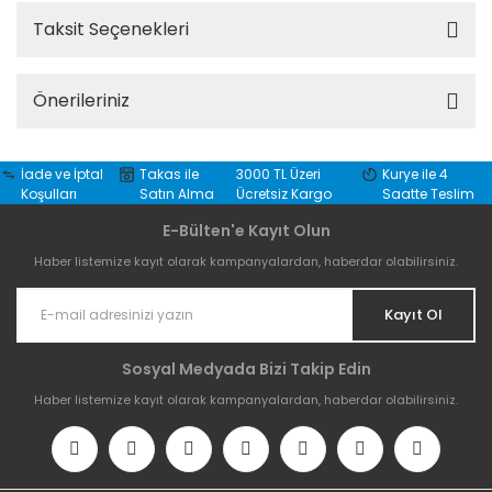
Taksit Seçenekleri
Önerileriniz
İade ve İptal
Takas ile
3000 TL Üzeri
Kurye ile 4
Koşulları
Satın Alma
Ücretsiz Kargo
Saatte Teslim
E-Bülten'e Kayıt Olun
Haber listemize kayıt olarak kampanyalardan, haberdar olabilirsiniz.
Kayıt Ol
Sosyal Medyada Bizi Takip Edin
Haber listemize kayıt olarak kampanyalardan, haberdar olabilirsiniz.