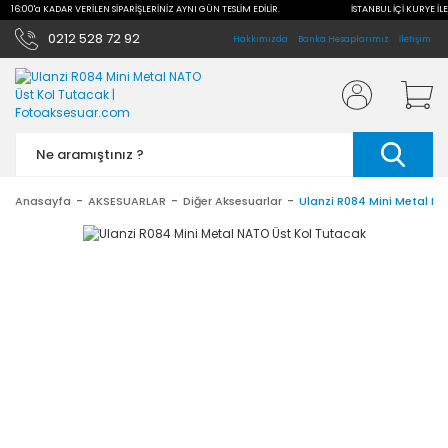
LE 16:00'a KADAR VERİLEN SİPARİŞLERİNİZ AYNI GÜN TESLİM EDİLİR.
İSTANBUL İÇİ KURYE İLE
0212 528 72 92
Hakkımızda
Banka Hesaplarımız
İletişim
Anasayfa
AKSESUARLAR
Diğer Aksesuarlar
Ulanzi R084 Mini Metal N