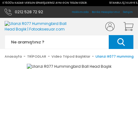
İLE 16:00'a KADAR VERİLEN SİPARİŞLERİNİZ AYNI GÜN TESLİM EDİLİR.
İSTANBUL İÇİ KURYE İL
0212 528 72 92
Hakkımızda
Banka Hesaplarımız
İletişim
Anasayfa
TRİPODLAR
Video Tripod Başlıklar
Ulanzi R077 Hummingbir