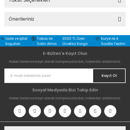
Taksit Seçenekleri
Önerileriniz
İade ve İptal
Takas ile
3000 TL Üzeri
Kurye ile 4
Koşulları
Satın Alma
Ücretsiz Kargo
Saatte Teslim
E-Bülten'e Kayıt Olun
Haber listemize kayıt olarak kampanyalardan, haberdar olabilirsiniz.
Kayıt Ol
Sosyal Medyada Bizi Takip Edin
Haber listemize kayıt olarak kampanyalardan, haberdar olabilirsiniz.