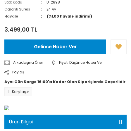
Stok Kodu
U-2898
Hediye Kartları
Garanti Süresi
24 Ay
Havale
(%1,00 havale indirimi)
Karanlık Oda
Ekipmanları
3.499,00 TL
Projeksiyon
Gelince Haber Ver
Arkadaşına Öner
Fiyatı Düşünce Haber Ver
Paylaş
Aynı Gün Kargo 16:00'a Kadar Olan Siparişlerde Geçerlidir
Karşılaştır
Ürün Bilgisi