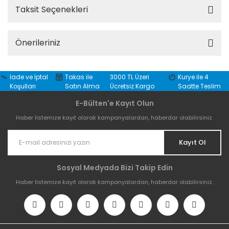
Taksit Seçenekleri
Önerileriniz
İade ve İptal
Takas ile
3000 TL Üzeri
Kurye ile 4
Koşulları
Satın Alma
Ücretsiz Kargo
Saatte Teslim
E-Bülten'e Kayıt Olun
Haber listemize kayıt olarak kampanyalardan, haberdar olabilirsiniz.
Kayıt Ol
Sosyal Medyada Bizi Takip Edin
Haber listemize kayıt olarak kampanyalardan, haberdar olabilirsiniz.