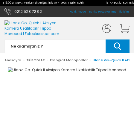
İLE 16:00'a KADAR VERİLEN SİPARİŞLERİNİZ AYNI GÜN TESLİM EDİLİR.
İSTANBUL İÇİ KURYE İL
0212 528 72 92
Hakkımızda
Banka Hesaplarımız
İletişim
Anasayfa
TRİPODLAR
Fotoğraf Monopodlar
Ulanzi Go-Quick II Aksi