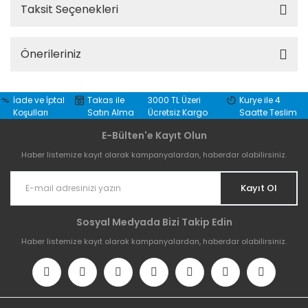
Taksit Seçenekleri
Önerileriniz
İade ve İptal
Takas ile
3000 TL Üzeri
Kurye ile 4
Koşulları
Satın Alma
Ücretsiz Kargo
Saatte Teslim
E-Bülten'e Kayıt Olun
Haber listemize kayıt olarak kampanyalardan, haberdar olabilirsiniz.
Kayıt Ol
Sosyal Medyada Bizi Takip Edin
Haber listemize kayıt olarak kampanyalardan, haberdar olabilirsiniz.