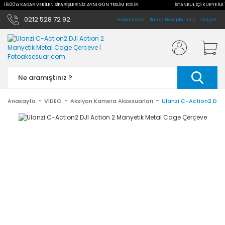
LE 16:00'a KADAR VERİLEN SİPARİŞLERİNİZ AYNI GÜN TESLİM EDİLİR.
İSTANBUL İÇİ KURYE İLE
0212 528 72 92
Hakkımızda
Banka Hesaplarımız
İletişim
Anasayfa
VİDEO
Aksiyon Kamera Aksesuarları
Ulanzi C-Action2 DJI