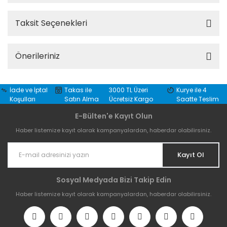
Taksit Seçenekleri
Önerileriniz
İade ve İptal
Takas ile
3000 TL Üzeri
Kurye ile 4
Koşulları
Satın Alma
Ücretsiz Kargo
Saatte Teslim
E-Bülten'e Kayıt Olun
Haber listemize kayıt olarak kampanyalardan, haberdar olabilirsiniz.
Kayıt Ol
Sosyal Medyada Bizi Takip Edin
Haber listemize kayıt olarak kampanyalardan, haberdar olabilirsiniz.