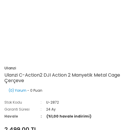
Ulanzi
Ulanzi C-Action2 DJI Action 2 Manyetik Metal Cage
Çerçeve
(0) Yorum
- 0 Puan
Stok Kodu
U-2872
Garanti Süresi
24 Ay
Havale
(%1,00 havale indirimi)
2.499,00 TL