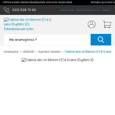
İLE 16:00'a KADAR VERİLEN SİPARİŞLERİNİZ AYNI GÜN TESLİM EDİLİR.
İSTANBUL İÇİ KURYE İL
0212 528 72 92
Hakkımızda
Banka Hesaplarımız
İletişim
Anasayfa
LENSLER
Aynasız Lensler
Tokina atx-m 56mm F/1.4 X Lens (F