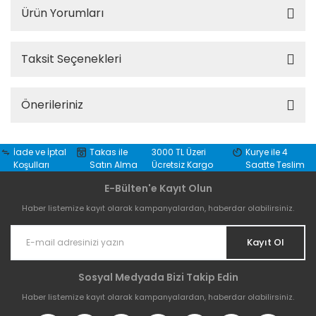
Ürün Yorumları
Taksit Seçenekleri
Önerileriniz
İade ve İptal
Takas ile
3000 TL Üzeri
Kurye ile 4
Koşulları
Satın Alma
Ücretsiz Kargo
Saatte Teslim
E-Bülten'e Kayıt Olun
Haber listemize kayıt olarak kampanyalardan, haberdar olabilirsiniz.
Kayıt Ol
Sosyal Medyada Bizi Takip Edin
Haber listemize kayıt olarak kampanyalardan, haberdar olabilirsiniz.