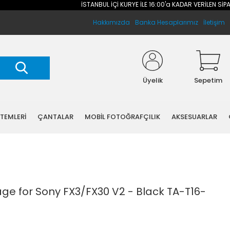
İSTANBUL İÇİ KURYE İLE 16:00'a KADAR VERİLEN SİPARİŞ
Hakkımızda
Banka Hesaplarımız
İletişim
Üyelik
Sepetim
STEMLERİ
ÇANTALAR
MOBİL FOTOĞRAFÇILIK
AKSESUARLAR
ge for Sony FX3/FX30 V2 - Black TA-T16-