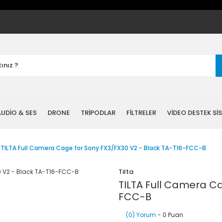
UDİO & SES
DRONE
TRİPODLAR
FİLTRELER
VİDEO DESTEK Sİ
TILTA Full Camera Cage for Sony FX3/FX30 V2 - Black TA-T16-FCC-B
Tilta
TILTA Full Camera Ca
FCC-B
(0) Yorum
- 0 Puan