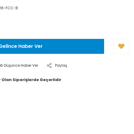
T16-FCC-B
Gelince Haber Ver
atı Düşünce Haber Ver
Paylaş
 Olan Siparişlerde Geçerlidir