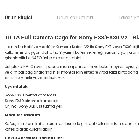
Ürün Bilgisi
Ürün Yorumları
Taksit S
TILTA Full Camera Cage for Sony FX3/FX30 V2 - B
ilta'nın bu hafif ve modüler Kamera Kafesi V2 ile Sony FX3 veya FX30 
kullanımına uygun daha hafif yarım kafes seçeneği sunar. Siyah alüminy
çıkarılabilir bir NATO üst plakasına sahiptir.
Üst plaka NATO rayını, pabuç montaj parçasını ve bükülmeyi önleyici yerl
ve gimbal bağlantılarına hızlı montaj için entegre Arca tarzı bir tabana 
askısı için askı yuvaları bulunur.
Uyumluluk
Sony FX3 sinema kamerası
Sony FX30 sinema kamerası
Orijinal Sony XLR üst tutma yeri
Modüler tasarım
Kafes, hem tam kafes koruması hem de gimbal kullanımı için daha hafif yar
kafes olarak kullanılabilir.
Çoklu Aksesuar Bağlantıları