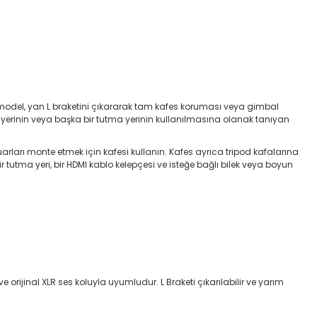
 model, yan L braketini çıkararak tam kafes koruması veya gimbal
 yerinin veya başka bir tutma yerinin kullanılmasına olanak tanıyan
arları monte etmek için kafesi kullanın. Kafes ayrıca tripod kafalarına
r tutma yeri, bir HDMI kablo kelepçesi ve isteğe bağlı bilek veya boyun
 orijinal XLR ses koluyla uyumludur. L Braketi çıkarılabilir ve yarım