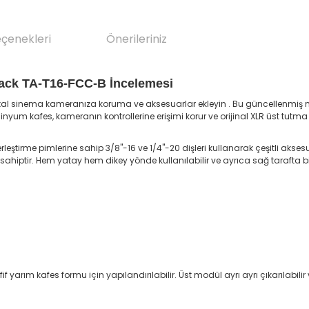
eçenekleri
Önerileriniz
lack TA-T16-FCC-B İncelemesi
dijital sinema kameranıza koruma ve aksesuarlar ekleyin . Bu güncellenmiş
um kafes, kameranın kontrollerine erişimi korur ve orijinal XLR üst tutma
eştirme pimlerine sahip 3/8"-16 ve 1/4"-20 dişleri kullanarak çeşitli aksesu
sahiptir. Hem yatay hem dikey yönde kullanılabilir ve ayrıca sağ tarafta bi
ım kafes formu için yapılandırılabilir. Üst modül ayrı ayrı çıkarılabilir ve