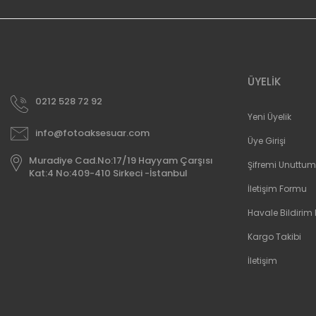
ÜYELİK
0212 528 72 92
Yeni Üyelik
info@fotoaksesuar.com
Üye Girişi
Muradiye Cad.No:17/19 Hayyam Çarşısı
Şifremi Unuttum
Kat:4 No:409-410 Sirkeci -İstanbul
İletişim Formu
Havale Bildirim
Kargo Takibi
İletişim