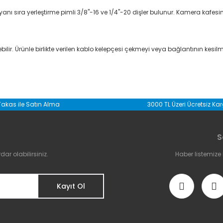
 sıra yerleştirme pimli 3/8"-16 ve 1/4"-20 dişler bulunur. Kamera kafesinin
ir. Ürünle birlikte verilen kablo kelepçesi çekmeyi veya bağlantının kesilm
da yetersiz gördüğünüz noktaları öneri formunu kullanarak tarafımıza il
Takas ile Satın Alma
3000 TL Üzeri Ücretsiz Ka
Bu ürüne ilk yorumu siz yapın!
S
Yorum Yaz
r olabilirsiniz.
Haber listemize
Kayıt Ol