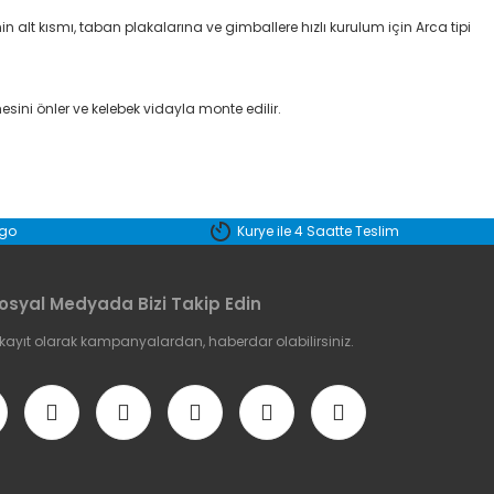
 alt kısmı, taban plakalarına ve gimballere hızlı kurulum için Arca tipi
esini önler ve kelebek vidayla monte edilir.
etebilirsiniz.
rgo
Kurye ile 4 Saatte Teslim
osyal Medyada Bizi Takip Edin
 kayıt olarak kampanyalardan, haberdar olabilirsiniz.