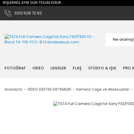
ŞLERİNİZ AYNI GÜN TESLİM EDİLİR.
0212 528 72 92
FOTOĞRAF
VİDEO
LENSLER
FLAŞ
STÜDYO & IŞIK
PRO A
Anasayfa
VİDEO DESTEK SİSTEMLERİ
Kamera Cage ve Aksesuarlar