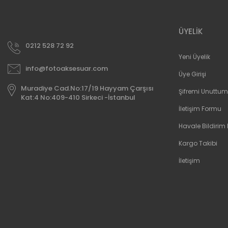
ÜYELİK
0212 528 72 92
Yeni Üyelik
info@fotoaksesuar.com
Üye Girişi
Muradiye Cad.No:17/19 Hayyam Çarşısı
Şifremi Unuttum
Kat:4 No:409-410 Sirkeci -İstanbul
İletişim Formu
Havale Bildirim
Kargo Takibi
İletişim