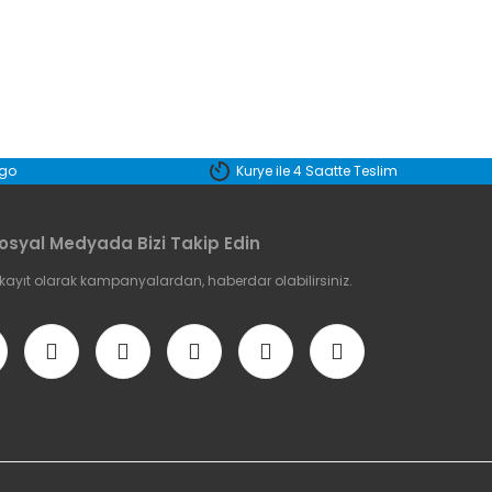
etebilirsiniz.
rgo
Kurye ile 4 Saatte Teslim
osyal Medyada Bizi Takip Edin
 kayıt olarak kampanyalardan, haberdar olabilirsiniz.