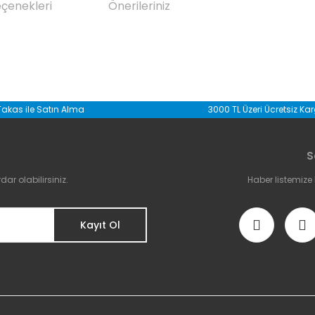
eçenekleri
Önerileriniz
da yetersiz gördüğünüz noktaları öneri formunu kullanarak tarafımıza il
Takas ile Satın Alma
3000 TL Üzeri Ücretsiz Ka
Bu ürüne ilk yorumu siz yapın!
S
Yorum Yaz
r olabilirsiniz.
Haber listemize
Kayıt Ol
Gönder