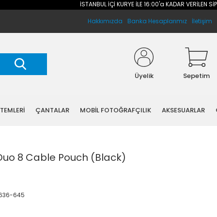
İSTANBUL İÇİ KURYE İLE 16:00'a KADAR VERİLEN SİPARİ
Hakkımızda
Banka Hesaplarımız
İletişim
Üyelik
Sepetim
STEMLERİ
ÇANTALAR
MOBİL FOTOĞRAFÇILIK
AKSESUARLAR
Duo 8 Cable Pouch (Black)
N636-645