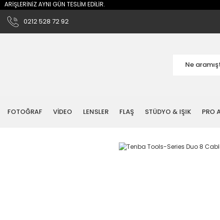
RİŞLERİNİZ AYNI GÜN TESLİM EDİLİR.
0212 528 72 92
FOTOĞRAF
VİDEO
LENSLER
FLAŞ
STÜDYO & IŞIK
PRO A