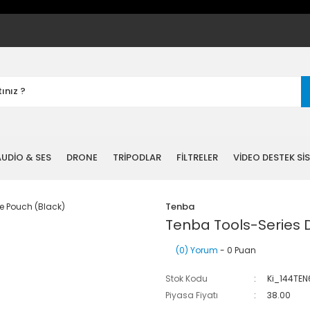
UDİO & SES
DRONE
TRİPODLAR
FİLTRELER
VİDEO DESTEK Sİ
Tenba
Tenba Tools-Series 
(0) Yorum
- 0 Puan
Stok Kodu
Ki_144TE
Piyasa Fiyatı
38.00