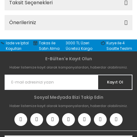
Taksit Seçenekleri
Önerileriniz
İade ve İptal
Takas ile
3000 TL Üzeri
Kurye ile 4
Koşulları
Satın Alma
Ücretsiz Kargo
Saatte Teslim
E-Bülten'e Kayıt Olun
Haber listemize kayıt olarak kampanyalardan, haberdar olabilirsiniz.
Kayıt Ol
Sosyal Medyada Bizi Takip Edin
Haber listemize kayıt olarak kampanyalardan, haberdar olabilirsiniz.