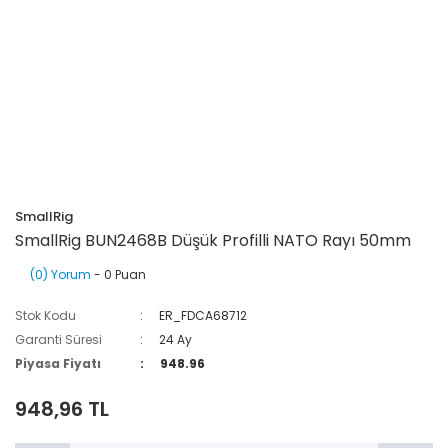
SmallRig
SmallRig BUN2468B Düşük Profilli NATO Rayı 50mm
(0) Yorum
- 0 Puan
Stok Kodu
ER_FDCA68712
Garanti Süresi
24 Ay
Piyasa Fiyatı
948.96
948,96 TL