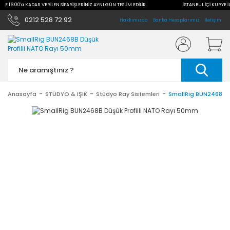
 İLE 16:00'a KADAR VERİLEN SİPARİŞLERİNİZ AYNI GÜN TESLİM EDİLİR.
İSTANBUL İÇİ KURYE İL
0212 528 72 92
Hakkımızda
Banka Hesaplarımız
İletişim
Anasayfa
STÜDYO & IŞIK
Stüdyo Ray Sistemleri
SmallRig BUN2468B D