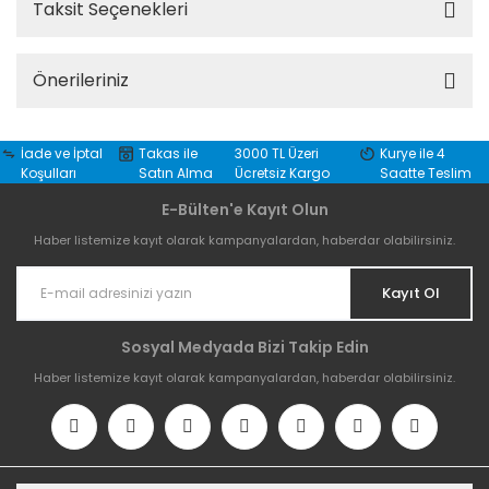
Taksit Seçenekleri
Önerileriniz
İade ve İptal
Takas ile
3000 TL Üzeri
Kurye ile 4
Koşulları
Satın Alma
Ücretsiz Kargo
Saatte Teslim
E-Bülten'e Kayıt Olun
Haber listemize kayıt olarak kampanyalardan, haberdar olabilirsiniz.
Kayıt Ol
Sosyal Medyada Bizi Takip Edin
Haber listemize kayıt olarak kampanyalardan, haberdar olabilirsiniz.