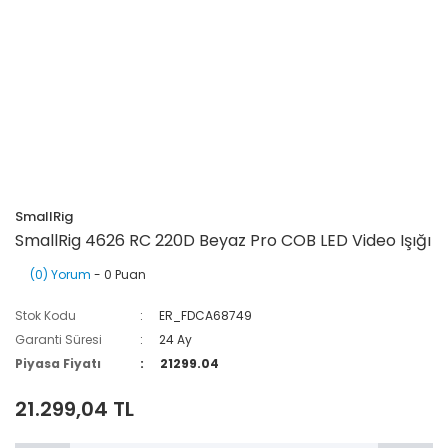
SmallRig
SmallRig 4626 RC 220D Beyaz Pro COB LED Video Işığı
(0) Yorum
- 0 Puan
Stok Kodu
ER_FDCA68749
Garanti Süresi
24 Ay
Piyasa Fiyatı
21299.04
21.299,04 TL