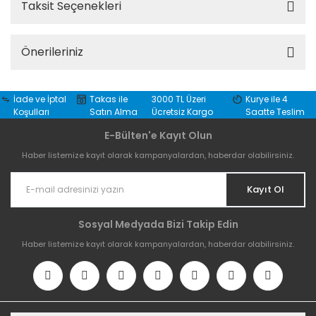
Taksit Seçenekleri
Önerileriniz
İade ve İptal
Takas ile
3000 TL Üzeri
Kurye ile 4
Koşulları
Satın Alma
Ücretsiz Kargo
Saatte Teslim
E-Bülten'e Kayıt Olun
Haber listemize kayıt olarak kampanyalardan, haberdar olabilirsiniz.
Kayıt Ol
Sosyal Medyada Bizi Takip Edin
Haber listemize kayıt olarak kampanyalardan, haberdar olabilirsiniz.