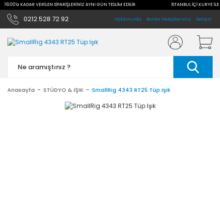
LE 16:00'a KADAR VERİLEN SİPARİŞLERİNİZ AYNI GÜN TESLİM EDİLİR.
İSTANBUL İÇİ KURYE İLE
0212 528 72 92
Hakkımızda
Banka Hesaplarımız
İletişim
Anasayfa
STÜDYO & IŞIK
SmallRig 4343 RT25 Tüp Işık