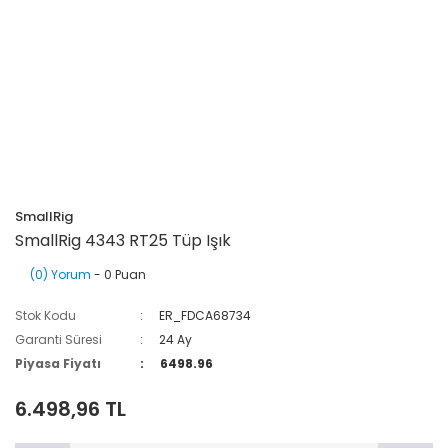
SmallRig
SmallRig 4343 RT25 Tüp Işık
(0) Yorum
- 0 Puan
Stok Kodu
ER_FDCA68734
Garanti Süresi
24 Ay
Piyasa Fiyatı
6498.96
6.498,96 TL