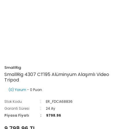
SmallRig
SmallRig 4307 CT195 Alüminyum Alaşımlı Video
Tripod
(0) Yorum
- 0 Puan
Stok Kodu
ER_FDCA68836
Garanti Süresi
24 Ay
Piyasa Fiyatı
9798.96
9.798,96 TL