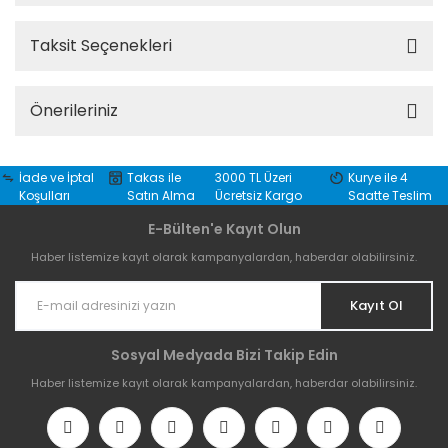
Taksit Seçenekleri
Önerileriniz
İade ve İptal
Takas ile
3000 TL Üzeri
Kurye ile 4
Koşulları
Satın Alma
Ücretsiz Kargo
Saatte Teslim
E-Bülten'e Kayıt Olun
Haber listemize kayıt olarak kampanyalardan, haberdar olabilirsiniz.
Kayıt Ol
Sosyal Medyada Bizi Takip Edin
Haber listemize kayıt olarak kampanyalardan, haberdar olabilirsiniz.