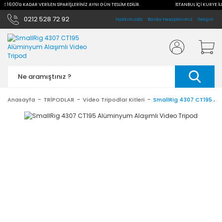
İLE 16:00'a KADAR VERİLEN SİPARİŞLERİNİZ AYNI GÜN TESLİM EDİLİR.
İSTANBUL İÇİ KURYE İL
0212 528 72 92
Hakkımızda
Banka Hesaplarımız
İletişim
Anasayfa
TRİPODLAR
Video Tripodlar Kitleri
SmallRig 4307 CT195 Al