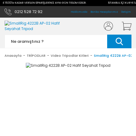
İLE 16:00'a KADAR VERİLEN SİPARİŞLERİNİZ AYNI GÜN TESLİM EDİLİR.
İSTANBUL İÇİ KURYE İL
0212 528 72 92
Hakkımızda
Banka Hesaplarımız
İletişim
Anasayfa
TRİPODLAR
Video Tripodlar Kitleri
SmallRig 4222B AP-02 H