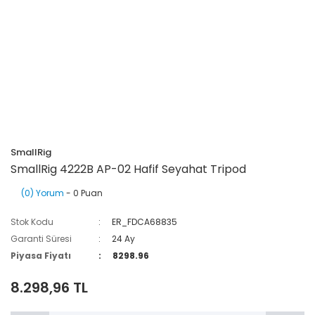
SmallRig
SmallRig 4222B AP-02 Hafif Seyahat Tripod
(0) Yorum
- 0 Puan
Stok Kodu
ER_FDCA68835
Garanti Süresi
24 Ay
Piyasa Fiyatı
8298.96
8.298,96 TL