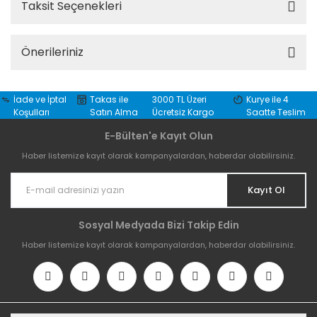
Taksit Seçenekleri
Önerileriniz
İade ve İptal
Takas ile
3000 TL Üzeri
Kurye ile 4
Koşulları
Satın Alma
Ücretsiz Kargo
Saatte Teslim
E-Bülten'e Kayıt Olun
Haber listemize kayıt olarak kampanyalardan, haberdar olabilirsiniz.
Kayıt Ol
Sosyal Medyada Bizi Takip Edin
Haber listemize kayıt olarak kampanyalardan, haberdar olabilirsiniz.