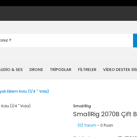
UDİO & SES
DRONE
TRİPODLAR
FİLTRELER
VİDEO DESTEK Sİ
alı Eklem Kolu (1/4 '' Vida)
SmallRig
SmallRig 2070B Çift Bi
(0) Yorum
- 0 Puan