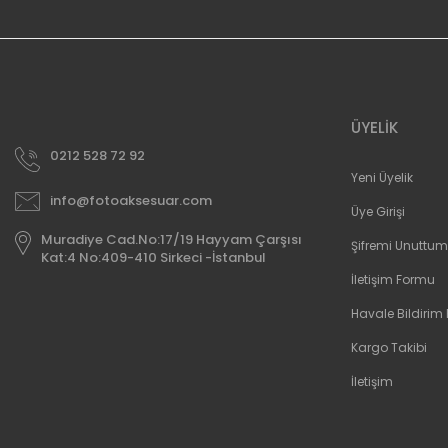
ÜYELİK
0212 528 72 92
Yeni Üyelik
info@fotoaksesuar.com
Üye Girişi
Muradiye Cad.No:17/19 Hayyam Çarşısı
Şifremi Unuttum
Kat:4 No:409-410 Sirkeci -İstanbul
İletişim Formu
Havale Bildirim
Kargo Takibi
İletişim