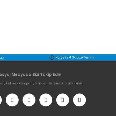
etebilirsiniz.
rgo
Kurye ile 4 Saatte Teslim
osyal Medyada Bizi Takip Edin
 kayıt olarak kampanyalardan, haberdar olabilirsiniz.