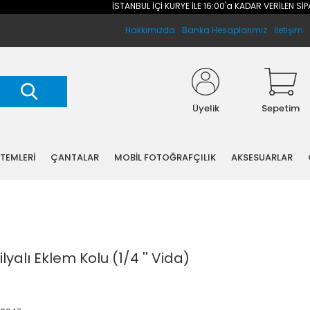
İSTANBUL İÇİ KURYE İLE 16:00'a KADAR VERİLEN SİPARİ
Hakkımızda
Banka Hesaplarımız
İletişim
Üyelik
Sepetim
STEMLERİ
ÇANTALAR
MOBİL FOTOĞRAFÇILIK
AKSESUARLAR
lyalı Eklem Kolu (1/4 '' Vida)