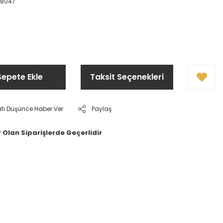
68047
Sepete Ekle
Taksit Seçenekleri
atı Düşünce Haber Ver
Paylaş
 Olan Siparişlerde Geçerlidir