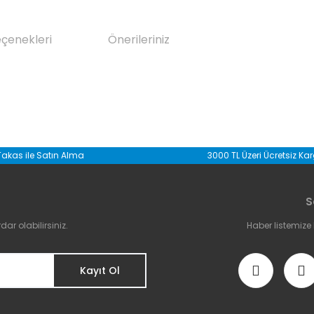
eçenekleri
Önerileriniz
da yetersiz gördüğünüz noktaları öneri formunu kullanarak tarafımıza il
Takas ile Satın Alma
3000 TL Üzeri Ücretsiz Ka
Bu ürüne ilk yorumu siz yapın!
S
Yorum Yaz
r olabilirsiniz.
Haber listemize
Kayıt Ol