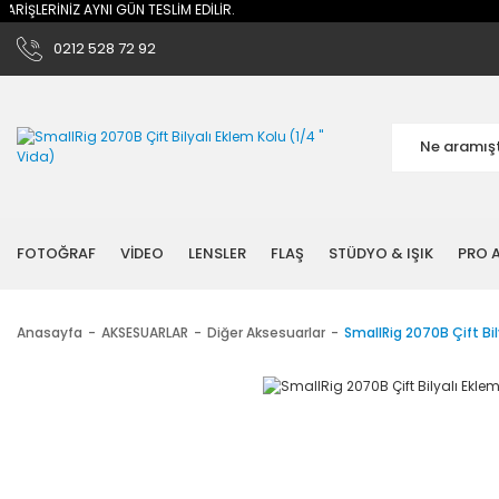
RİŞLERİNİZ AYNI GÜN TESLİM EDİLİR.
0212 528 72 92
FOTOĞRAF
VİDEO
LENSLER
FLAŞ
STÜDYO & IŞIK
PRO A
Anasayfa
AKSESUARLAR
Diğer Aksesuarlar
SmallRig 2070B Çift Bily