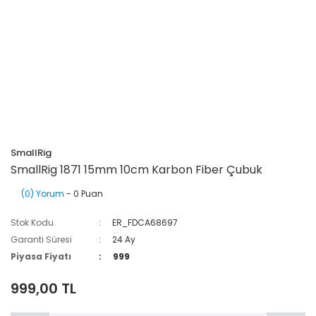
SmallRig
SmallRig 1871 15mm 10cm Karbon Fiber Çubuk
(0) Yorum
- 0 Puan
Stok Kodu
ER_FDCA68697
Garanti Süresi
24 Ay
Piyasa Fiyatı
999
999,00 TL