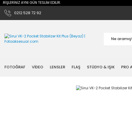
ŞLERİNİZ AYNI GÜN TESLİM EDİLİR.
0212 528 72 92
FOTOĞRAF
VİDEO
LENSLER
FLAŞ
STÜDYO & IŞIK
PRO A