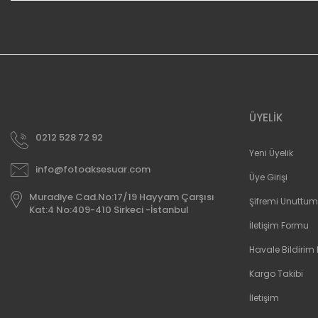
ÜYELİK
0212 528 72 92
Yeni Üyelik
info@fotoaksesuar.com
Üye Girişi
Muradiye Cad.No:17/19 Hayyam Çarşısı
Şifremi Unuttum
Kat:4 No:409-410 Sirkeci -İstanbul
İletişim Formu
Havale Bildirim
Kargo Takibi
İletişim