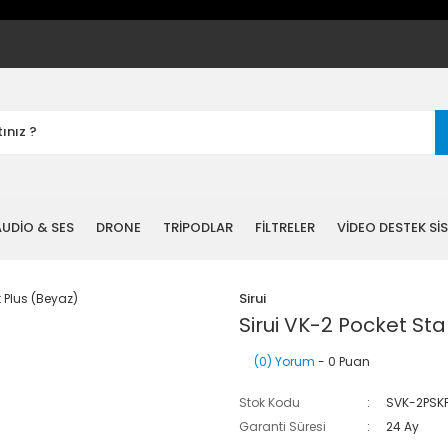
UDİO & SES
DRONE
TRİPODLAR
FİLTRELER
VİDEO DESTEK Sİ
Sirui
Sirui VK-2 Pocket Stab
(0) Yorum
- 0 Puan
Stok Kodu
SVK-2PSK
Garanti Süresi
24 Ay