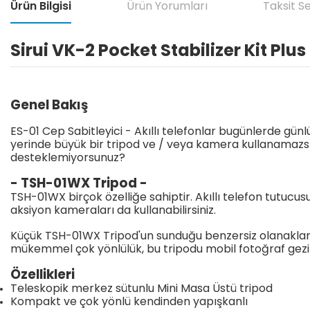
Ürün Bilgisi
Ürün Yorumları
Taksit S
Sirui VK-2 Pocket Stabilizer Kit Plu
Genel Bakış
ES-01 Cep Sabitleyici - Akıllı telefonlar bugünlerde g
yerinde büyük bir tripod ve / veya kamera kullanamazsın
desteklemiyorsunuz?
- TSH-01WX Tripod -
TSH-01WX birçok özelliğe sahiptir. Akıllı telefon tutucus
aksiyon kameraları da kullanabilirsiniz.
Küçük TSH-01WX Tripod'un sunduğu benzersiz olanaklardan 
mükemmel çok yönlülük, bu tripodu mobil fotoğraf geziler
Özellikleri
Teleskopik merkez sütunlu Mini Masa Üstü tripod
Kompakt ve çok yönlü kendinden yapışkanlı