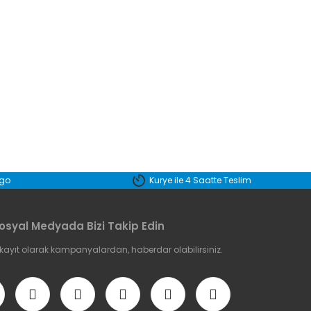
etebilirsiniz.
rgo
Kurye ile 4 Saatte Teslim
osyal Medyada Bizi Takip Edin
 kayıt olarak kampanyalardan, haberdar olabilirsiniz.