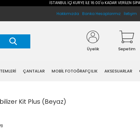
İSTANBUL İÇİ KURYE İLE 16:00'a KADAR VERİLEN SİPARİŞ
Hakkımızda
Banka Hesaplarımız
İletişim
Üyelik
Sepetim
STEMLERİ
ÇANTALAR
MOBİL FOTOĞRAFÇILIK
AKSESUARLAR
ilizer Kit Plus (Beyaz)
PB