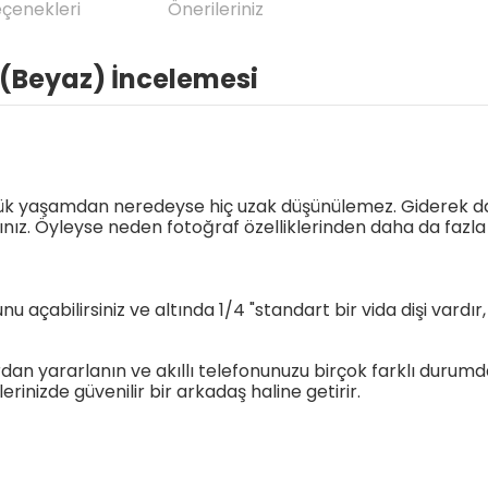
eçenekleri
Önerileriniz
s (Beyaz) İncelemesi
ünlük yaşamdan neredeyse hiç uzak düşünülemez. Giderek da
ız. Öyleyse neden fotoğraf özelliklerinden daha da fazla 
unu açabilirsiniz ve altında 1/4 "standart bir vida dişi va
yararlanın ve akıllı telefonunuzu birçok farklı durumda kul
inizde güvenilir bir arkadaş haline getirir.