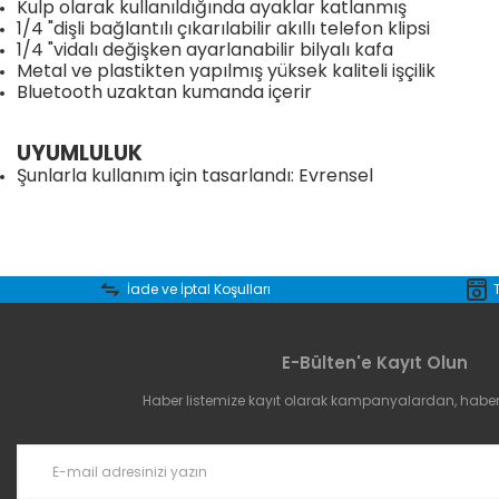
Kulp olarak kullanıldığında ayaklar katlanmış
1/4 "dişli bağlantılı çıkarılabilir akıllı telefon klipsi
1/4 "vidalı değişken ayarlanabilir bilyalı kafa
Metal ve plastikten yapılmış yüksek kaliteli işçilik
Bluetooth uzaktan kumanda içerir
UYUMLULUK
Şunlarla kullanım için tasarlandı: Evrensel
Bu ürünün fiyat bilgisi, resim, ürün açıklamalarında ve diğer konular
Görüş ve önerileriniz için teşekkür ederiz.
İade ve İptal Koşulları
Ürün resmi kalitesiz, bozuk veya görüntülenemiyor.
E-Bülten'e Kayıt Olun
Ürün açıklamasında eksik bilgiler bulunuyor.
Haber listemize kayıt olarak kampanyalardan, haberda
Ürün bilgilerinde hatalar bulunuyor.
Ürün fiyatı diğer sitelerden daha pahalı.
Bu ürüne benzer farklı alternatifler olmalı.