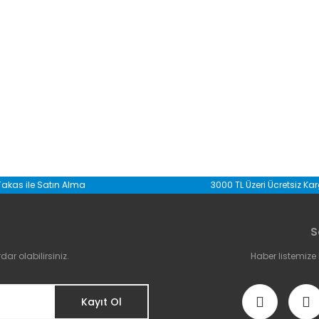
da yetersiz gördüğünüz noktaları öneri formunu kullanarak tarafımıza il
Takas ile Satın Alma
3000 TL Üzeri Ücretsiz Ka
Bu ürüne ilk yorumu siz yapın!
S
Yorum Yaz
r olabilirsiniz.
Haber listemize
Kayıt Ol