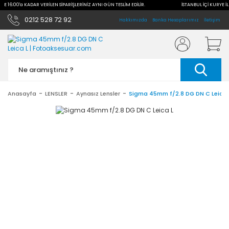
İLE 16:00'a KADAR VERİLEN SİPARİŞLERİNİZ AYNI GÜN TESLİM EDİLİR.
İSTANBUL İÇİ KURYE İL
0212 528 72 92
Hakkımızda
Banka Hesaplarımız
İletişim
Anasayfa
LENSLER
Aynasız Lensler
Sigma 45mm f/2.8 DG DN C Leica 