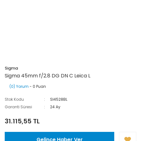
Sigma
Sigma 45mm f/2.8 DG DN C Leica L
(0) Yorum
- 0 Puan
Stok Kodu
SI4528BL
Garanti Süresi
24 Ay
31.115,55 TL
Gelince Haber Ver