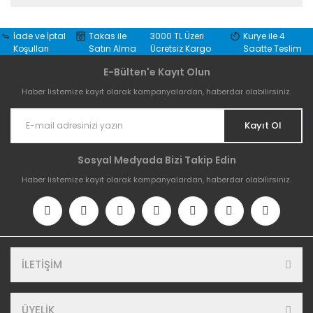
İade ve İptal
Takas ile
3000 TL Üzeri
Kurye ile 4
Koşulları
Satın Alma
Ücretsiz Kargo
Saatte Teslim
E-Bülten'e Kayıt Olun
Haber listemize kayıt olarak kampanyalardan, haberdar olabilirsiniz.
Kayıt Ol
Sosyal Medyada Bizi Takip Edin
Haber listemize kayıt olarak kampanyalardan, haberdar olabilirsiniz.
İLETİŞİM
ÜYELİK