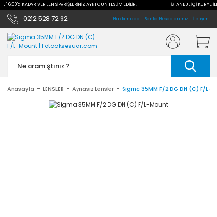
İLE 16:00'a KADAR VERİLEN SİPARİŞLERİNİZ AYNI GÜN TESLİM EDİLİR.
İSTANBUL İÇİ KURYE İL
0212 528 72 92
Hakkımızda
Banka Hesaplarımız
İletişim
Anasayfa
LENSLER
Aynasız Lensler
Sigma 35MM F/2 DG DN (C) F/L-M