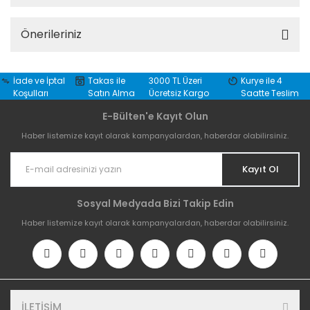
Önerileriniz
İade ve İptal
Takas ile
3000 TL Üzeri
Kurye ile 4
Koşulları
Satın Alma
Ücretsiz Kargo
Saatte Teslim
E-Bülten'e Kayıt Olun
Haber listemize kayıt olarak kampanyalardan, haberdar olabilirsiniz.
Kayıt Ol
Sosyal Medyada Bizi Takip Edin
Haber listemize kayıt olarak kampanyalardan, haberdar olabilirsiniz.
İLETİŞİM