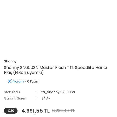
Shanny
Shanny SN600SN Master Flash TTL Speedlite Harici
Flaş (Nikon uyumlu)
(0) Yorum
- 0 Puan
Stok Kodu
fa_Shanny SN600SN
Garanti Süresi
24 Ay
4.991,55 TL
6.239,44 TL
%20