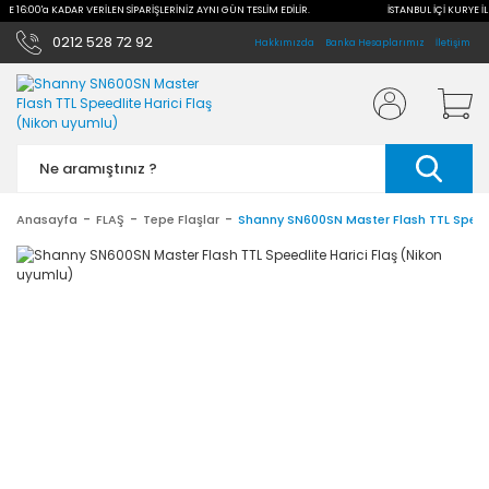
İLE 16:00'a KADAR VERİLEN SİPARİŞLERİNİZ AYNI GÜN TESLİM EDİLİR.
İSTANBUL İÇİ KURYE İL
0212 528 72 92
Hakkımızda
Banka Hesaplarımız
İletişim
Anasayfa
FLAŞ
Tepe Flaşlar
Shanny SN600SN Master Flash TTL Speedl