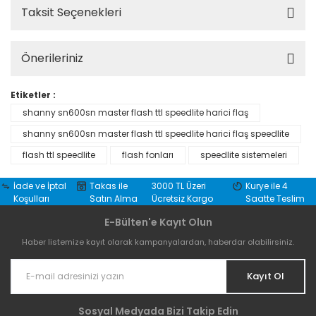
Taksit Seçenekleri
Önerileriniz
Etiketler :
shanny sn600sn master flash ttl speedlite harici flaş
shanny sn600sn master flash ttl speedlite harici flaş speedlite
flash ttl speedlite
flash fonları
speedlite sistemeleri
İade ve İptal
Takas ile
3000 TL Üzeri
Kurye ile 4
Koşulları
Satın Alma
Ücretsiz Kargo
Saatte Teslim
E-Bülten'e Kayıt Olun
Haber listemize kayıt olarak kampanyalardan, haberdar olabilirsiniz.
Kayıt Ol
Sosyal Medyada Bizi Takip Edin