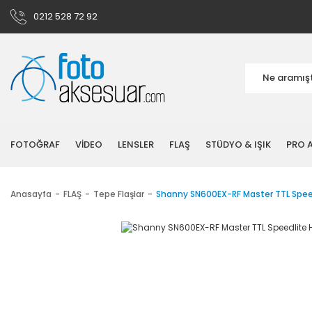
0212 528 72 92
FOTOĞRAF
VİDEO
LENSLER
FLAŞ
STÜDYO & IŞIK
PRO A
Anasayfa
FLAŞ
Tepe Flaşlar
Shanny SN600EX-RF Master TTL Speed