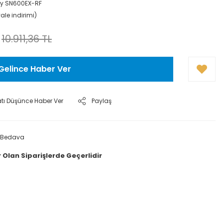
y SN600EX-RF
ale indirimi)
10.911,36 TL
Gelince Haber Ver
atı Düşünce Haber Ver
Paylaş
 Bedava
 Olan Siparişlerde Geçerlidir