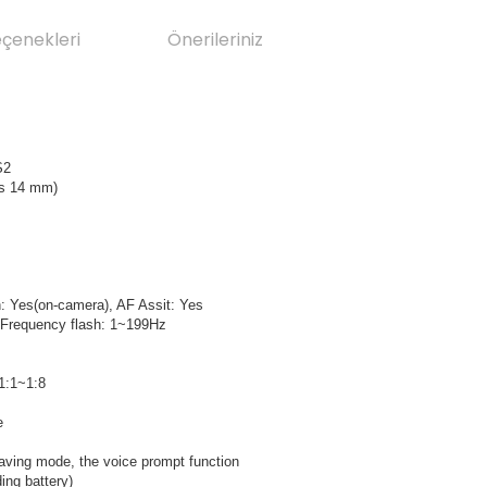
eçenekleri
Önerileriniz
,S2
 is 14 mm)
h: Yes(on-camera), AF Assit: Yes
l, Frequency flash: 1~199Hz
~1:1~1:8
ce
saving mode, the voice prompt function
ing battery)