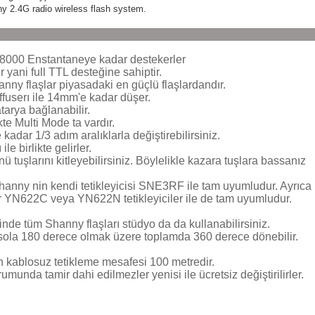
 2.4G radio wireless flash system.
8000 Enstantaneye kadar destekerler
 yani full TTL desteğine sahiptir.
ny flaşlar piyasadaki en güçlü flaşlardandır.
fuserı ile 14mm'e kadar düşer.
arya bağlanabilir.
te Multi Mode ta vardır.
adar 1/3 adım aralıklarla değiştirebilirsiniz.
e birlikte gelirler.
tuşlarını kitleyebilirsiniz. Böylelikle kazara tuşlara bassanız
nny nin kendi tetikleyicisi SNE3RF ile tam uyumludur. Ayrıca
lar YN622C veya YN622N tetikleyiciler ile de tam uyumludur.
nde tüm Shanny flaşları stüdyo da da kullanabilirsiniz.
 sola 180 derece olmak üzere toplamda 360 derece dönebilir.
rın kablosuz tetikleme mesafesi 100 metredir.
rumunda tamir dahi edilmezler yenisi ile ücretsiz değiştirilirler.