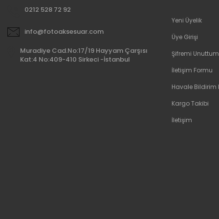
0212 528 72 92
Yeni Üyelik
info@fotoaksesuar.com
Üye Girişi
Muradiye Cad.No:17/19 Hayyam Çarşısı
Şifremi Unuttum
Kat:4 No:409-410 Sirkeci -İstanbul
İletişim Formu
Havale Bildirim
Kargo Takibi
İletişim