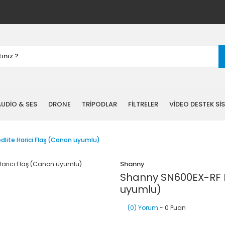
UDİO & SES
DRONE
TRİPODLAR
FİLTRELER
VİDEO DESTEK Sİ
lite Harici Flaş (Canon uyumlu)
Shanny
Shanny SN600EX-RF M
uyumlu)
(0) Yorum
- 0 Puan