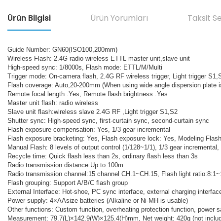
Ürün Bilgisi
Ürün Yorumları
Taksit S
Guide Number: GN60(ISO100,200mm)
Wireless Flash: 2.4G radio wireless ETTL master unit,slave unit
High-speed sync: 1/8000s, Flash mode: ETTL/M/Multi
Trigger mode: On-camera flash, 2.4G RF wireless trigger, Light trigger S1
Flash coverage: Auto,20-200mm (When using wide angle dispersion plate
Remote focal length :Yes, Remote flash brightness :Yes
Master unit flash: radio wireless
Slave unit flash:wireless slave 2.4G RF ,Light trigger S1,S2
Shutter sync: High-speed sync, first-curtain sync, second-curtain sync
Flash exposure compensation: Yes, 1/3 gear incremental
Flash exposure bracketing: Yes, Flash exposure lock: Yes, Modeling Flas
Manual Flash: 8 levels of output control (1/128~1/1), 1/3 gear incrementa
Recycle time: Quick flash less than 2s, ordinary flash less than 3s
Radio transmission distance:Up to 100m
Radio transmission channel:15 channel CH.1~CH.15, Flash light ratio:8:1
Flash grouping: Support A/B/C flash group
External Interface: Hot-shoe, PC sync interface, external charging interfa
Power supply: 4×AAsize batteries (Alkaline or Ni-MH is usable)
Other functions: Custom function, overheating protection function, power 
Measurement: 79.7(L)×142.9(W)×125.4(H)mm, Net weight: 420g (not includ