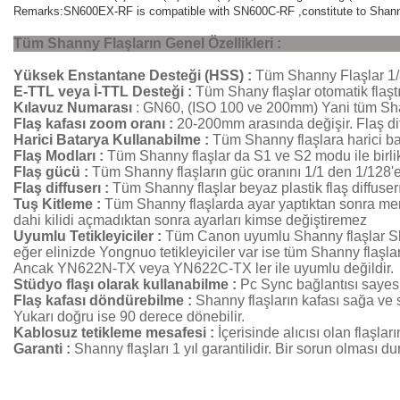
Remarks:SN600EX-RF is compatible with SN600C-RF ,constitute to Shanny
Tüm Shanny Flaşların Genel Özellikleri :
Yüksek Enstantane Desteği (HSS) :
Tüm Shanny Flaşlar 1/
E-TTL veya İ-TTL Desteği :
Tüm Shany flaşlar otomatik flaştır
Kılavuz Numarası
: GN60, (ISO 100 ve 200mm) Yani tüm Shan
Flaş kafası zoom oranı :
20-200mm arasında değişir. Flaş dif
Harici Batarya Kullanabilme :
Tüm Shanny flaşlara harici bat
Flaş Modları :
Tüm Shanny flaşlar da S1 ve S2 modu ile birlik
Flaş gücü :
Tüm Shanny flaşların güc oranını 1/1 den 1/128'e k
Flaş diffuserı :
Tüm Shanny flaşlar beyaz plastik flaş diffuserı il
Tuş Kitleme :
Tüm Shanny flaşlarda ayar yaptıktan sonra menü 
dahi kilidi açmadıktan sonra ayarları kimse değiştiremez
Uyumlu Tetikleyiciler :
Tüm Canon uyumlu Shanny flaşlar Sha
eğer elinizde Yongnuo tetikleyiciler var ise tüm Shanny flaş
Ancak YN622N-TX veya YN622C-TX ler ile uyumlu değildir.
Stüdyo flaşı olarak kullanabilme :
Pc Sync bağlantısı sayesi
Flaş kafası döndürebilme :
Shanny flaşların kafası sağa ve
Yukarı doğru ise 90 derece dönebilir.
Kablosuz tetikleme mesafesi :
İçerisinde alıcısı olan flaşla
Garanti :
Shanny flaşları 1 yıl garantilidir. Bir sorun olması du