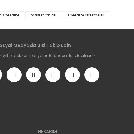
tl speedlite
master fonları
speedlite sistemeleri
etebilirsiniz.
osyal Medyada Bizi Takip Edin
 kayıt olarak kampanyalardan, haberdar olabilirsiniz.
HESABIM