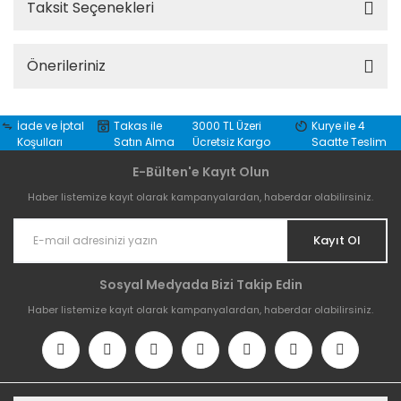
Taksit Seçenekleri
Önerileriniz
İade ve İptal
Takas ile
3000 TL Üzeri
Kurye ile 4
Koşulları
Satın Alma
Ücretsiz Kargo
Saatte Teslim
E-Bülten'e Kayıt Olun
Haber listemize kayıt olarak kampanyalardan, haberdar olabilirsiniz.
Kayıt Ol
Sosyal Medyada Bizi Takip Edin
Haber listemize kayıt olarak kampanyalardan, haberdar olabilirsiniz.