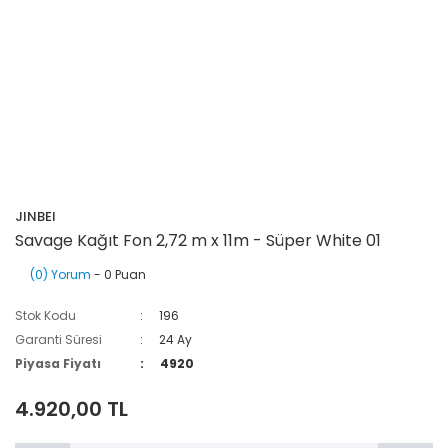
JINBEI
Savage Kağıt Fon 2,72 m x 11m - Süper White 01
(0) Yorum
- 0 Puan
Stok Kodu
196
Garanti Süresi
24 Ay
Piyasa Fiyatı
4920
4.920,00 TL