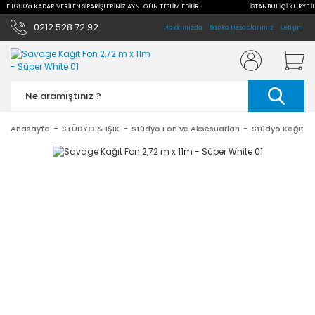
İLE 16:00'a KADAR VERİLEN SİPARİŞLERİNİZ AYNI GÜN TESLİM EDİLİR.
İSTANBUL İÇİ KURYE İL
0212 528 72 92
Hakkımızda
Banka Hesaplarımız
İletişim
Anasayfa
STÜDYO & IŞIK
Stüdyo Fon ve Aksesuarları
Stüdyo Kağıt Fo