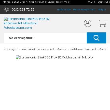
İLE 16:00'a KADAR VERİLEN SİPARİŞLERİNİZ AYNI GÜN TESLİM EDİLİR.
İSTANBUL İÇİ KURYE İL
0212 528 72 92
Hakkımızda
Banka Hesaplarımız
İletişim
Anasayfa
PRO AUDİO & SES
Mikrofonlar
Kablosuz Yaka Mikrofonları