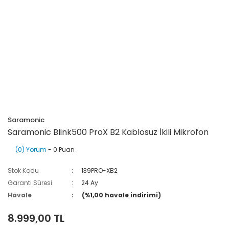
Saramonic
Saramonic Blink500 ProX B2 Kablosuz İkili Mikrofon
(0) Yorum
- 0 Puan
Stok Kodu
139PRO-XB2
Garanti Süresi
24 Ay
Havale
(%1,00 havale indirimi)
8.999,00 TL