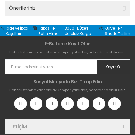
Önerileriniz
İade ve İptal
Takas ile
3000 TL Üzeri
Kurye ile 4
Koşulları
Satın Alma
Ücretsiz Kargo
Saatte Teslim
E-Bülten'e Kayıt Olun
Haber listemize kayıt olarak kampanyalardan, haberdar olabilirsiniz.
Kayıt Ol
Sosyal Medyada Bizi Takip Edin
Haber listemize kayıt olarak kampanyalardan, haberdar olabilirsiniz.
İLETİŞİM